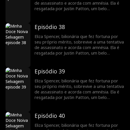
família gananciosa e proteger Justin de seu
de assassinato e acorda com amnésia. Ela é
meio-irmão cruel e de sua madrasta.
resgatada por Justin Patton, um belo
desconhecido que usa cadeira de rodas. Eliza
se casa com ele sem saber que também é um
bilionário fingindo ser uma pessoa com
Episódio 38
deficiência. Quando recupera a memória, ela
mantém sua identidade em segredo para
Eliza Spencer, bilionária que fez fortuna por
recuperar sua empresa das mãos de sua
seu próprio mérito, sobrevive a uma tentativa
família gananciosa e proteger Justin de seu
de assassinato e acorda com amnésia. Ela é
meio-irmão cruel e de sua madrasta.
resgatada por Justin Patton, um belo
desconhecido que usa cadeira de rodas. Eliza
se casa com ele sem saber que também é um
bilionário fingindo ser uma pessoa com
Episódio 39
deficiência. Quando recupera a memória, ela
mantém sua identidade em segredo para
Eliza Spencer, bilionária que fez fortuna por
recuperar sua empresa das mãos de sua
seu próprio mérito, sobrevive a uma tentativa
família gananciosa e proteger Justin de seu
de assassinato e acorda com amnésia. Ela é
meio-irmão cruel e de sua madrasta.
resgatada por Justin Patton, um belo
desconhecido que usa cadeira de rodas. Eliza
se casa com ele sem saber que também é um
bilionário fingindo ser uma pessoa com
Episódio 40
deficiência. Quando recupera a memória, ela
mantém sua identidade em segredo para
Eliza Spencer, bilionária que fez fortuna por