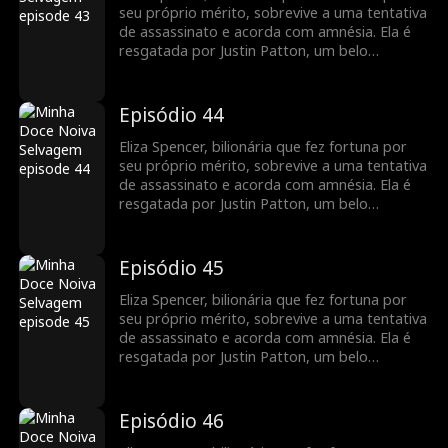
recuperar sua empresa das mãos de sua
seu próprio mérito, sobrevive a uma tentativa
família gananciosa e proteger Justin de seu
de assassinato e acorda com amnésia. Ela é
meio-irmão cruel e de sua madrasta.
resgatada por Justin Patton, um belo
desconhecido que usa cadeira de rodas. Eliza
se casa com ele sem saber que também é um
bilionário fingindo ser uma pessoa com
Episódio 44
deficiência. Quando recupera a memória, ela
mantém sua identidade em segredo para
Eliza Spencer, bilionária que fez fortuna por
recuperar sua empresa das mãos de sua
seu próprio mérito, sobrevive a uma tentativa
família gananciosa e proteger Justin de seu
de assassinato e acorda com amnésia. Ela é
meio-irmão cruel e de sua madrasta.
resgatada por Justin Patton, um belo
desconhecido que usa cadeira de rodas. Eliza
se casa com ele sem saber que também é um
bilionário fingindo ser uma pessoa com
Episódio 45
deficiência. Quando recupera a memória, ela
mantém sua identidade em segredo para
Eliza Spencer, bilionária que fez fortuna por
recuperar sua empresa das mãos de sua
seu próprio mérito, sobrevive a uma tentativa
família gananciosa e proteger Justin de seu
de assassinato e acorda com amnésia. Ela é
meio-irmão cruel e de sua madrasta.
resgatada por Justin Patton, um belo
desconhecido que usa cadeira de rodas. Eliza
se casa com ele sem saber que também é um
bilionário fingindo ser uma pessoa com
Episódio 46
deficiência. Quando recupera a memória, ela