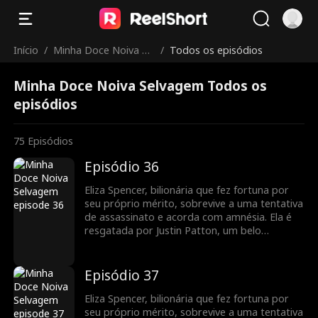
Início
/
Minha Doce Noiva Se
/
Todos os episódios
lvagem
Minha Doce Noiva Selvagem Todos os
episódios
75
Episódios
Episódio 36
Eliza Spencer, bilionária que fez fortuna por
seu próprio mérito, sobrevive a uma tentativa
de assassinato e acorda com amnésia. Ela é
resgatada por Justin Patton, um belo
desconhecido que usa cadeira de rodas. Eliza
se casa com ele sem saber que também é um
bilionário fingindo ser uma pessoa com
Episódio 37
deficiência. Quando recupera a memória, ela
mantém sua identidade em segredo para
Eliza Spencer, bilionária que fez fortuna por
recuperar sua empresa das mãos de sua
seu próprio mérito, sobrevive a uma tentativa