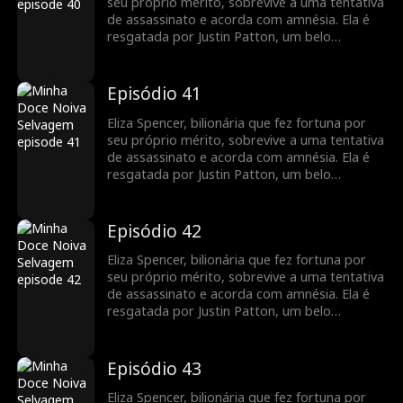
recuperar sua empresa das mãos de sua
seu próprio mérito, sobrevive a uma tentativa
família gananciosa e proteger Justin de seu
de assassinato e acorda com amnésia. Ela é
meio-irmão cruel e de sua madrasta.
resgatada por Justin Patton, um belo
desconhecido que usa cadeira de rodas. Eliza
se casa com ele sem saber que também é um
bilionário fingindo ser uma pessoa com
Episódio 41
deficiência. Quando recupera a memória, ela
mantém sua identidade em segredo para
Eliza Spencer, bilionária que fez fortuna por
recuperar sua empresa das mãos de sua
seu próprio mérito, sobrevive a uma tentativa
família gananciosa e proteger Justin de seu
de assassinato e acorda com amnésia. Ela é
meio-irmão cruel e de sua madrasta.
resgatada por Justin Patton, um belo
desconhecido que usa cadeira de rodas. Eliza
se casa com ele sem saber que também é um
bilionário fingindo ser uma pessoa com
Episódio 42
deficiência. Quando recupera a memória, ela
mantém sua identidade em segredo para
Eliza Spencer, bilionária que fez fortuna por
recuperar sua empresa das mãos de sua
seu próprio mérito, sobrevive a uma tentativa
família gananciosa e proteger Justin de seu
de assassinato e acorda com amnésia. Ela é
meio-irmão cruel e de sua madrasta.
resgatada por Justin Patton, um belo
desconhecido que usa cadeira de rodas. Eliza
se casa com ele sem saber que também é um
bilionário fingindo ser uma pessoa com
Episódio 43
deficiência. Quando recupera a memória, ela
mantém sua identidade em segredo para
Eliza Spencer, bilionária que fez fortuna por