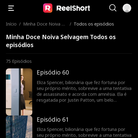
Início
/
Minha Doce Noiva Se
/
Todos os episódios
lvagem
Minha Doce Noiva Selvagem Todos os
episódios
75
Episódios
Episódio 60
Eliza Spencer, bilionária que fez fortuna por
seu próprio mérito, sobrevive a uma tentativa
de assassinato e acorda com amnésia. Ela é
resgatada por Justin Patton, um belo
desconhecido que usa cadeira de rodas. Eliza
se casa com ele sem saber que também é um
bilionário fingindo ser uma pessoa com
Episódio 61
deficiência. Quando recupera a memória, ela
mantém sua identidade em segredo para
Eliza Spencer, bilionária que fez fortuna por
recuperar sua empresa das mãos de sua
seu próprio mérito, sobrevive a uma tentativa