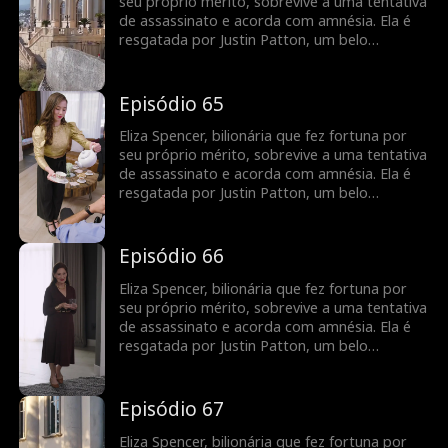
recuperar sua empresa das mãos de sua
seu próprio mérito, sobrevive a uma tentativa
família gananciosa e proteger Justin de seu
de assassinato e acorda com amnésia. Ela é
meio-irmão cruel e de sua madrasta.
resgatada por Justin Patton, um belo
desconhecido que usa cadeira de rodas. Eliza
se casa com ele sem saber que também é um
bilionário fingindo ser uma pessoa com
Episódio 65
deficiência. Quando recupera a memória, ela
mantém sua identidade em segredo para
Eliza Spencer, bilionária que fez fortuna por
recuperar sua empresa das mãos de sua
seu próprio mérito, sobrevive a uma tentativa
família gananciosa e proteger Justin de seu
de assassinato e acorda com amnésia. Ela é
meio-irmão cruel e de sua madrasta.
resgatada por Justin Patton, um belo
desconhecido que usa cadeira de rodas. Eliza
se casa com ele sem saber que também é um
bilionário fingindo ser uma pessoa com
Episódio 66
deficiência. Quando recupera a memória, ela
mantém sua identidade em segredo para
Eliza Spencer, bilionária que fez fortuna por
recuperar sua empresa das mãos de sua
seu próprio mérito, sobrevive a uma tentativa
família gananciosa e proteger Justin de seu
de assassinato e acorda com amnésia. Ela é
meio-irmão cruel e de sua madrasta.
resgatada por Justin Patton, um belo
desconhecido que usa cadeira de rodas. Eliza
se casa com ele sem saber que também é um
bilionário fingindo ser uma pessoa com
Episódio 67
deficiência. Quando recupera a memória, ela
mantém sua identidade em segredo para
Eliza Spencer, bilionária que fez fortuna por