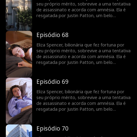
recuperar sua empresa das mãos de sua
seu próprio mérito, sobrevive a uma tentativa
família gananciosa e proteger Justin de seu
de assassinato e acorda com amnésia. Ela é
meio-irmão cruel e de sua madrasta.
resgatada por Justin Patton, um belo
desconhecido que usa cadeira de rodas. Eliza
se casa com ele sem saber que também é um
bilionário fingindo ser uma pessoa com
Episódio 68
deficiência. Quando recupera a memória, ela
mantém sua identidade em segredo para
Eliza Spencer, bilionária que fez fortuna por
recuperar sua empresa das mãos de sua
seu próprio mérito, sobrevive a uma tentativa
família gananciosa e proteger Justin de seu
de assassinato e acorda com amnésia. Ela é
meio-irmão cruel e de sua madrasta.
resgatada por Justin Patton, um belo
desconhecido que usa cadeira de rodas. Eliza
se casa com ele sem saber que também é um
bilionário fingindo ser uma pessoa com
Episódio 69
deficiência. Quando recupera a memória, ela
mantém sua identidade em segredo para
Eliza Spencer, bilionária que fez fortuna por
recuperar sua empresa das mãos de sua
seu próprio mérito, sobrevive a uma tentativa
família gananciosa e proteger Justin de seu
de assassinato e acorda com amnésia. Ela é
meio-irmão cruel e de sua madrasta.
resgatada por Justin Patton, um belo
desconhecido que usa cadeira de rodas. Eliza
se casa com ele sem saber que também é um
bilionário fingindo ser uma pessoa com
Episódio 70
deficiência. Quando recupera a memória, ela