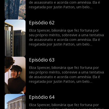
família gananciosa e proteger Justin de seu
de assassinato e acorda com amnésia. Ela é
meio-irmão cruel e de sua madrasta.
resgatada por Justin Patton, um belo
desconhecido que usa cadeira de rodas. Eliza
se casa com ele sem saber que também é um
bilionário fingindo ser uma pessoa com
Episódio 62
deficiência. Quando recupera a memória, ela
mantém sua identidade em segredo para
Eliza Spencer, bilionária que fez fortuna por
recuperar sua empresa das mãos de sua
seu próprio mérito, sobrevive a uma tentativa
família gananciosa e proteger Justin de seu
de assassinato e acorda com amnésia. Ela é
meio-irmão cruel e de sua madrasta.
resgatada por Justin Patton, um belo
desconhecido que usa cadeira de rodas. Eliza
se casa com ele sem saber que também é um
bilionário fingindo ser uma pessoa com
Episódio 63
deficiência. Quando recupera a memória, ela
mantém sua identidade em segredo para
Eliza Spencer, bilionária que fez fortuna por
recuperar sua empresa das mãos de sua
seu próprio mérito, sobrevive a uma tentativa
família gananciosa e proteger Justin de seu
de assassinato e acorda com amnésia. Ela é
meio-irmão cruel e de sua madrasta.
resgatada por Justin Patton, um belo
desconhecido que usa cadeira de rodas. Eliza
se casa com ele sem saber que também é um
bilionário fingindo ser uma pessoa com
Episódio 64
deficiência. Quando recupera a memória, ela
mantém sua identidade em segredo para
Eliza Spencer, bilionária que fez fortuna por