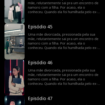
que ele é o homem com quem ela teve um
mãe, relutantemente sai pra um encontro de
caso de uma noite anos atrás, e é o pai
namoro com a filha. Por acaso, ela o
biológico de sua filha...
conheceu. Quando ela foi humilhada pelo ex-
marido, ele a defendeu, levando a um
casamento relâmpago. ele escondeu a sua
identidade como CEO e a ajudou de todas as
Episódio 45
maneiras possíveis, enfrentando obstáculos
no caminho para a felicidade, ela descobre
Uma mãe divorciada, pressionada pela sua
que ele é o homem com quem ela teve um
mãe, relutantemente sai pra um encontro de
caso de uma noite anos atrás, e é o pai
namoro com a filha. Por acaso, ela o
biológico de sua filha...
conheceu. Quando ela foi humilhada pelo ex-
marido, ele a defendeu, levando a um
casamento relâmpago. ele escondeu a sua
identidade como CEO e a ajudou de todas as
Episódio 46
maneiras possíveis, enfrentando obstáculos
no caminho para a felicidade, ela descobre
Uma mãe divorciada, pressionada pela sua
que ele é o homem com quem ela teve um
mãe, relutantemente sai pra um encontro de
caso de uma noite anos atrás, e é o pai
namoro com a filha. Por acaso, ela o
biológico de sua filha...
conheceu. Quando ela foi humilhada pelo ex-
marido, ele a defendeu, levando a um
casamento relâmpago. ele escondeu a sua
identidade como CEO e a ajudou de todas as
Episódio 47
maneiras possíveis, enfrentando obstáculos