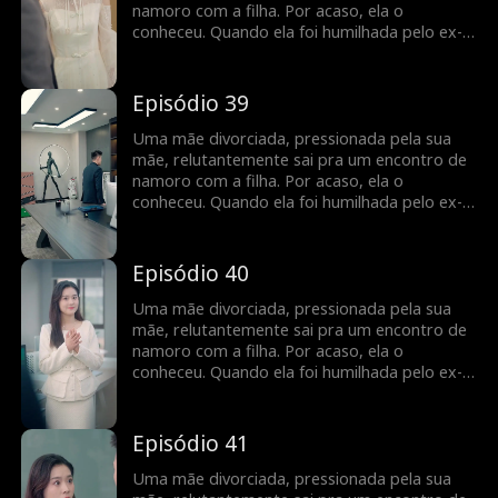
caso de uma noite anos atrás, e é o pai
namoro com a filha. Por acaso, ela o
biológico de sua filha...
conheceu. Quando ela foi humilhada pelo ex-
marido, ele a defendeu, levando a um
casamento relâmpago. ele escondeu a sua
identidade como CEO e a ajudou de todas as
Episódio 39
maneiras possíveis, enfrentando obstáculos
no caminho para a felicidade, ela descobre
Uma mãe divorciada, pressionada pela sua
que ele é o homem com quem ela teve um
mãe, relutantemente sai pra um encontro de
caso de uma noite anos atrás, e é o pai
namoro com a filha. Por acaso, ela o
biológico de sua filha...
conheceu. Quando ela foi humilhada pelo ex-
marido, ele a defendeu, levando a um
casamento relâmpago. ele escondeu a sua
identidade como CEO e a ajudou de todas as
Episódio 40
maneiras possíveis, enfrentando obstáculos
no caminho para a felicidade, ela descobre
Uma mãe divorciada, pressionada pela sua
que ele é o homem com quem ela teve um
mãe, relutantemente sai pra um encontro de
caso de uma noite anos atrás, e é o pai
namoro com a filha. Por acaso, ela o
biológico de sua filha...
conheceu. Quando ela foi humilhada pelo ex-
marido, ele a defendeu, levando a um
casamento relâmpago. ele escondeu a sua
identidade como CEO e a ajudou de todas as
Episódio 41
maneiras possíveis, enfrentando obstáculos
no caminho para a felicidade, ela descobre
Uma mãe divorciada, pressionada pela sua