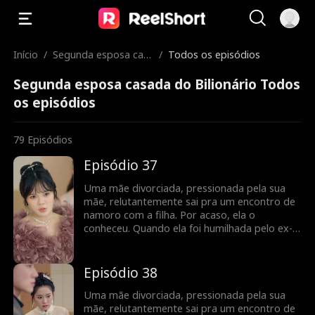
Início
/
Segunda esposa cas
/
Todos os episódios
ada do Bilionário
Segunda esposa casada do Bilionário Todos
os episódios
79
Episódios
Episódio 37
Uma mãe divorciada, pressionada pela sua
mãe, relutantemente sai pra um encontro de
namoro com a filha. Por acaso, ela o
conheceu. Quando ela foi humilhada pelo ex-
marido, ele a defendeu, levando a um
casamento relâmpago. ele escondeu a sua
identidade como CEO e a ajudou de todas as
Episódio 38
maneiras possíveis, enfrentando obstáculos
no caminho para a felicidade, ela descobre
Uma mãe divorciada, pressionada pela sua
que ele é o homem com quem ela teve um
mãe, relutantemente sai pra um encontro de