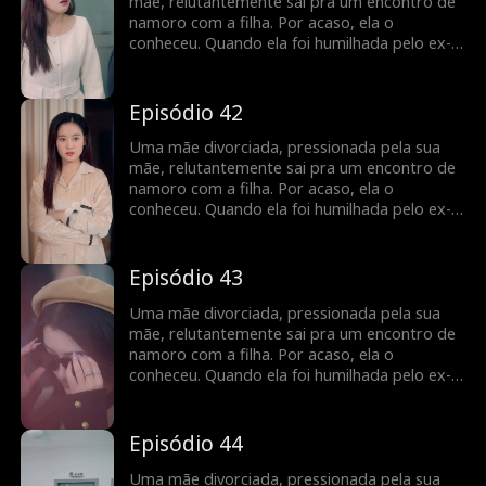
que ele é o homem com quem ela teve um
mãe, relutantemente sai pra um encontro de
caso de uma noite anos atrás, e é o pai
namoro com a filha. Por acaso, ela o
biológico de sua filha...
conheceu. Quando ela foi humilhada pelo ex-
marido, ele a defendeu, levando a um
casamento relâmpago. ele escondeu a sua
identidade como CEO e a ajudou de todas as
Episódio 42
maneiras possíveis, enfrentando obstáculos
no caminho para a felicidade, ela descobre
Uma mãe divorciada, pressionada pela sua
que ele é o homem com quem ela teve um
mãe, relutantemente sai pra um encontro de
caso de uma noite anos atrás, e é o pai
namoro com a filha. Por acaso, ela o
biológico de sua filha...
conheceu. Quando ela foi humilhada pelo ex-
marido, ele a defendeu, levando a um
casamento relâmpago. ele escondeu a sua
identidade como CEO e a ajudou de todas as
Episódio 43
maneiras possíveis, enfrentando obstáculos
no caminho para a felicidade, ela descobre
Uma mãe divorciada, pressionada pela sua
que ele é o homem com quem ela teve um
mãe, relutantemente sai pra um encontro de
caso de uma noite anos atrás, e é o pai
namoro com a filha. Por acaso, ela o
biológico de sua filha...
conheceu. Quando ela foi humilhada pelo ex-
marido, ele a defendeu, levando a um
casamento relâmpago. ele escondeu a sua
identidade como CEO e a ajudou de todas as
Episódio 44
maneiras possíveis, enfrentando obstáculos
no caminho para a felicidade, ela descobre
Uma mãe divorciada, pressionada pela sua