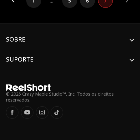
1
...
5
6
7
que ele é o homem com quem ela teve um
caso de uma noite anos atrás, e é o pai
biológico de sua filha...
SOBRE
SUPORTE
© 2026 Crazy Maple Studio™, Inc. Todos os direitos
reservados.