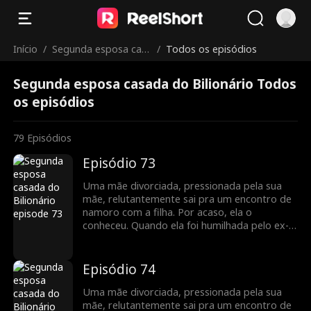
Início
/
Segunda esposa cas
/
Todos os episódios
ada do Bilionário
Segunda esposa casada do Bilionário Todos
os episódios
79
Episódios
Episódio 73
Uma mãe divorciada, pressionada pela sua
mãe, relutantemente sai pra um encontro de
namoro com a filha. Por acaso, ela o
conheceu. Quando ela foi humilhada pelo ex-
marido, ele a defendeu, levando a um
casamento relâmpago. ele escondeu a sua
identidade como CEO e a ajudou de todas as
Episódio 74
maneiras possíveis, enfrentando obstáculos
no caminho para a felicidade, ela descobre
Uma mãe divorciada, pressionada pela sua
que ele é o homem com quem ela teve um
mãe, relutantemente sai pra um encontro de