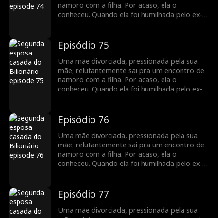
caso de uma noite anos atrás, e é o pai
namoro com a filha. Por acaso, ela o
biológico de sua filha...
conheceu. Quando ela foi humilhada pelo ex-
marido, ele a defendeu, levando a um
casamento relâmpago. ele escondeu a sua
identidade como CEO e a ajudou de todas as
Episódio 75
maneiras possíveis, enfrentando obstáculos
no caminho para a felicidade, ela descobre
Uma mãe divorciada, pressionada pela sua
que ele é o homem com quem ela teve um
mãe, relutantemente sai pra um encontro de
caso de uma noite anos atrás, e é o pai
namoro com a filha. Por acaso, ela o
biológico de sua filha...
conheceu. Quando ela foi humilhada pelo ex-
marido, ele a defendeu, levando a um
casamento relâmpago. ele escondeu a sua
identidade como CEO e a ajudou de todas as
Episódio 76
maneiras possíveis, enfrentando obstáculos
no caminho para a felicidade, ela descobre
Uma mãe divorciada, pressionada pela sua
que ele é o homem com quem ela teve um
mãe, relutantemente sai pra um encontro de
caso de uma noite anos atrás, e é o pai
namoro com a filha. Por acaso, ela o
biológico de sua filha...
conheceu. Quando ela foi humilhada pelo ex-
marido, ele a defendeu, levando a um
casamento relâmpago. ele escondeu a sua
identidade como CEO e a ajudou de todas as
Episódio 77
maneiras possíveis, enfrentando obstáculos
no caminho para a felicidade, ela descobre
Uma mãe divorciada, pressionada pela sua