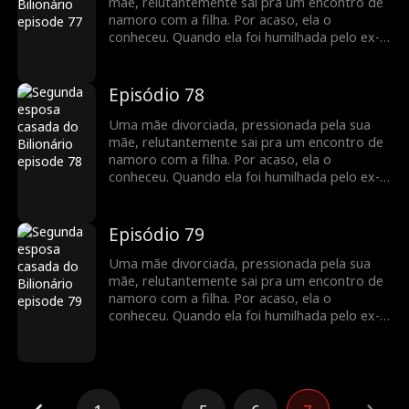
que ele é o homem com quem ela teve um
mãe, relutantemente sai pra um encontro de
caso de uma noite anos atrás, e é o pai
namoro com a filha. Por acaso, ela o
biológico de sua filha...
conheceu. Quando ela foi humilhada pelo ex-
marido, ele a defendeu, levando a um
casamento relâmpago. ele escondeu a sua
identidade como CEO e a ajudou de todas as
Episódio 78
maneiras possíveis, enfrentando obstáculos
no caminho para a felicidade, ela descobre
Uma mãe divorciada, pressionada pela sua
que ele é o homem com quem ela teve um
mãe, relutantemente sai pra um encontro de
caso de uma noite anos atrás, e é o pai
namoro com a filha. Por acaso, ela o
biológico de sua filha...
conheceu. Quando ela foi humilhada pelo ex-
marido, ele a defendeu, levando a um
casamento relâmpago. ele escondeu a sua
identidade como CEO e a ajudou de todas as
Episódio 79
maneiras possíveis, enfrentando obstáculos
no caminho para a felicidade, ela descobre
Uma mãe divorciada, pressionada pela sua
que ele é o homem com quem ela teve um
mãe, relutantemente sai pra um encontro de
caso de uma noite anos atrás, e é o pai
namoro com a filha. Por acaso, ela o
biológico de sua filha...
conheceu. Quando ela foi humilhada pelo ex-
marido, ele a defendeu, levando a um
casamento relâmpago. ele escondeu a sua
identidade como CEO e a ajudou de todas as
maneiras possíveis, enfrentando obstáculos
no caminho para a felicidade, ela descobre