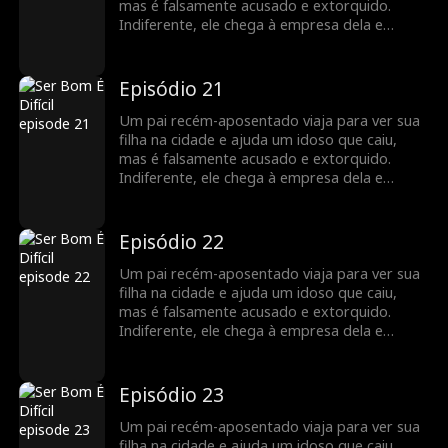
mas é falsamente acusado e extorquido.
Indiferente, ele chega à empresa dela e
descobre que ela é uma poderosa CEO.
Indignados com a injustiça, os funcionários
dela se unem para defendê-lo. A filha limpa o
Episódio 21
nome dele, e os dois compartilham uma
reunião emocionante, valorizando o vínculo
Um pai recém-aposentado viaja para ver sua
familiar restaurado.
filha na cidade e ajuda um idoso que caiu,
mas é falsamente acusado e extorquido.
Indiferente, ele chega à empresa dela e
descobre que ela é uma poderosa CEO.
Indignados com a injustiça, os funcionários
dela se unem para defendê-lo. A filha limpa o
Episódio 22
nome dele, e os dois compartilham uma
reunião emocionante, valorizando o vínculo
Um pai recém-aposentado viaja para ver sua
familiar restaurado.
filha na cidade e ajuda um idoso que caiu,
mas é falsamente acusado e extorquido.
Indiferente, ele chega à empresa dela e
descobre que ela é uma poderosa CEO.
Indignados com a injustiça, os funcionários
dela se unem para defendê-lo. A filha limpa o
Episódio 23
nome dele, e os dois compartilham uma
reunião emocionante, valorizando o vínculo
Um pai recém-aposentado viaja para ver sua
familiar restaurado.
filha na cidade e ajuda um idoso que caiu,