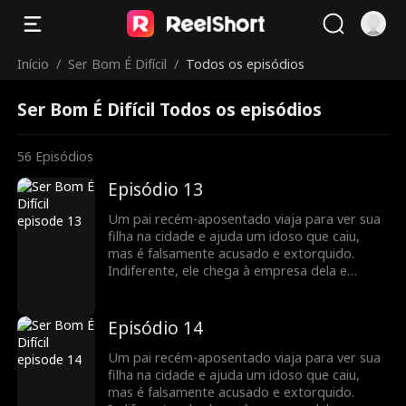
Início
/
Ser Bom É Difícil
/
Todos os episódios
Ser Bom É Difícil Todos os episódios
56
Episódios
Episódio 13
Um pai recém-aposentado viaja para ver sua
filha na cidade e ajuda um idoso que caiu,
mas é falsamente acusado e extorquido.
Indiferente, ele chega à empresa dela e
descobre que ela é uma poderosa CEO.
Indignados com a injustiça, os funcionários
dela se unem para defendê-lo. A filha limpa o
Episódio 14
nome dele, e os dois compartilham uma
reunião emocionante, valorizando o vínculo
Um pai recém-aposentado viaja para ver sua
familiar restaurado.
filha na cidade e ajuda um idoso que caiu,
mas é falsamente acusado e extorquido.