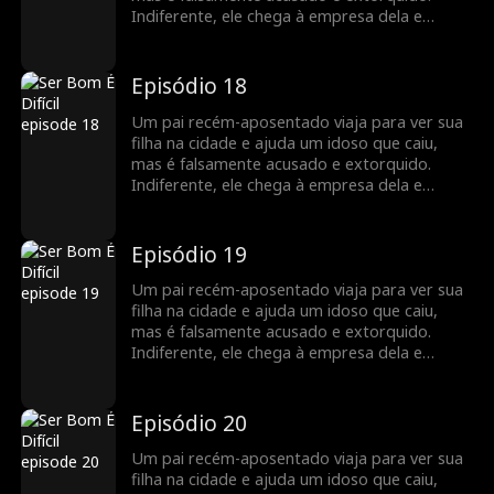
Indiferente, ele chega à empresa dela e
descobre que ela é uma poderosa CEO.
Indignados com a injustiça, os funcionários
dela se unem para defendê-lo. A filha limpa o
Episódio 18
nome dele, e os dois compartilham uma
reunião emocionante, valorizando o vínculo
Um pai recém-aposentado viaja para ver sua
familiar restaurado.
filha na cidade e ajuda um idoso que caiu,
mas é falsamente acusado e extorquido.
Indiferente, ele chega à empresa dela e
descobre que ela é uma poderosa CEO.
Indignados com a injustiça, os funcionários
dela se unem para defendê-lo. A filha limpa o
Episódio 19
nome dele, e os dois compartilham uma
reunião emocionante, valorizando o vínculo
Um pai recém-aposentado viaja para ver sua
familiar restaurado.
filha na cidade e ajuda um idoso que caiu,
mas é falsamente acusado e extorquido.
Indiferente, ele chega à empresa dela e
descobre que ela é uma poderosa CEO.
Indignados com a injustiça, os funcionários
dela se unem para defendê-lo. A filha limpa o
Episódio 20
nome dele, e os dois compartilham uma
reunião emocionante, valorizando o vínculo
Um pai recém-aposentado viaja para ver sua
familiar restaurado.
filha na cidade e ajuda um idoso que caiu,