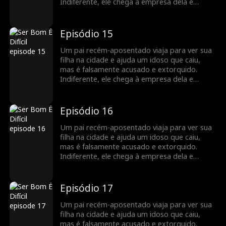
Indiferente, ele chega à empresa dela e
descobre que ela é uma poderosa CEO.
Indignados com a injustiça, os funcionários
dela se unem para defendê-lo. A filha limpa o
Episódio 15
nome dele, e os dois compartilham uma
reunião emocionante, valorizando o vínculo
Um pai recém-aposentado viaja para ver sua
familiar restaurado.
filha na cidade e ajuda um idoso que caiu,
mas é falsamente acusado e extorquido.
Indiferente, ele chega à empresa dela e
descobre que ela é uma poderosa CEO.
Indignados com a injustiça, os funcionários
dela se unem para defendê-lo. A filha limpa o
Episódio 16
nome dele, e os dois compartilham uma
reunião emocionante, valorizando o vínculo
Um pai recém-aposentado viaja para ver sua
familiar restaurado.
filha na cidade e ajuda um idoso que caiu,
mas é falsamente acusado e extorquido.
Indiferente, ele chega à empresa dela e
descobre que ela é uma poderosa CEO.
Indignados com a injustiça, os funcionários
dela se unem para defendê-lo. A filha limpa o
Episódio 17
nome dele, e os dois compartilham uma
reunião emocionante, valorizando o vínculo
Um pai recém-aposentado viaja para ver sua
familiar restaurado.
filha na cidade e ajuda um idoso que caiu,
mas é falsamente acusado e extorquido.