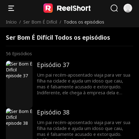
Início
/
Ser Bom É Difícil
/
Todos os episódios
Ser Bom É Difícil Todos os episódios
56
Episódios
Episódio 37
Um pai recém-aposentado viaja para ver sua
filha na cidade e ajuda um idoso que caiu,
mas é falsamente acusado e extorquido.
Indiferente, ele chega à empresa dela e
descobre que ela é uma poderosa CEO.
Indignados com a injustiça, os funcionários
dela se unem para defendê-lo. A filha limpa o
Episódio 38
nome dele, e os dois compartilham uma
reunião emocionante, valorizando o vínculo
Um pai recém-aposentado viaja para ver sua
familiar restaurado.
filha na cidade e ajuda um idoso que caiu,
mas é falsamente acusado e extorquido.