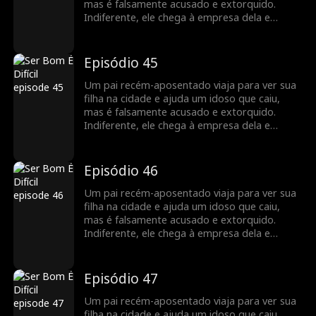
mas é falsamente acusado e extorquido.
Indiferente, ele chega à empresa dela e
descobre que ela é uma poderosa CEO.
Indignados com a injustiça, os funcionários
dela se unem para defendê-lo. A filha limpa o
Episódio 45
nome dele, e os dois compartilham uma
reunião emocionante, valorizando o vínculo
Um pai recém-aposentado viaja para ver sua
familiar restaurado.
filha na cidade e ajuda um idoso que caiu,
mas é falsamente acusado e extorquido.
Indiferente, ele chega à empresa dela e
descobre que ela é uma poderosa CEO.
Indignados com a injustiça, os funcionários
dela se unem para defendê-lo. A filha limpa o
Episódio 46
nome dele, e os dois compartilham uma
reunião emocionante, valorizando o vínculo
Um pai recém-aposentado viaja para ver sua
familiar restaurado.
filha na cidade e ajuda um idoso que caiu,
mas é falsamente acusado e extorquido.
Indiferente, ele chega à empresa dela e
descobre que ela é uma poderosa CEO.
Indignados com a injustiça, os funcionários
dela se unem para defendê-lo. A filha limpa o
Episódio 47
nome dele, e os dois compartilham uma
reunião emocionante, valorizando o vínculo
Um pai recém-aposentado viaja para ver sua
familiar restaurado.
filha na cidade e ajuda um idoso que caiu,