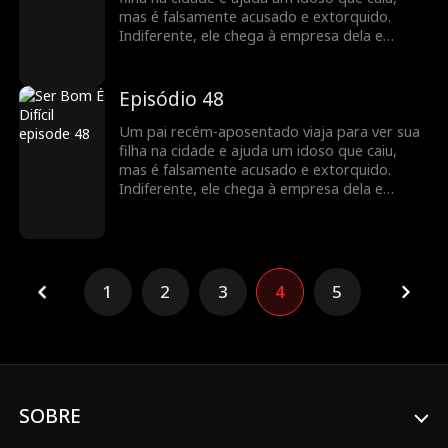
mas é falsamente acusado e extorquido.
Indiferente, ele chega à empresa dela e
descobre que ela é uma poderosa CEO.
Indignados com a injustiça, os funcionários
dela se unem para defendê-lo. A filha limpa o
Episódio 48
nome dele, e os dois compartilham uma
reunião emocionante, valorizando o vínculo
Um pai recém-aposentado viaja para ver sua
familiar restaurado.
filha na cidade e ajuda um idoso que caiu,
mas é falsamente acusado e extorquido.
Indiferente, ele chega à empresa dela e
descobre que ela é uma poderosa CEO.
Indignados com a injustiça, os funcionários
dela se unem para defendê-lo. A filha limpa o
nome dele, e os dois compartilham uma
reunião emocionante, valorizando o vínculo
1
2
3
4
5
familiar restaurado.
SOBRE