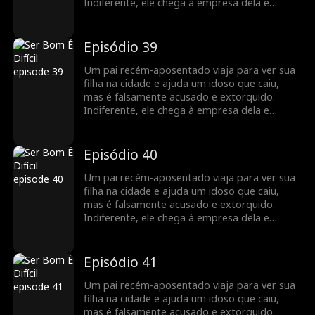
Indiferente, ele chega à empresa dela e
descobre que ela é uma poderosa CEO.
Indignados com a injustiça, os funcionários
dela se unem para defendê-lo. A filha limpa o
Episódio 39
nome dele, e os dois compartilham uma
reunião emocionante, valorizando o vínculo
Um pai recém-aposentado viaja para ver sua
familiar restaurado.
filha na cidade e ajuda um idoso que caiu,
mas é falsamente acusado e extorquido.
Indiferente, ele chega à empresa dela e
descobre que ela é uma poderosa CEO.
Indignados com a injustiça, os funcionários
dela se unem para defendê-lo. A filha limpa o
Episódio 40
nome dele, e os dois compartilham uma
reunião emocionante, valorizando o vínculo
Um pai recém-aposentado viaja para ver sua
familiar restaurado.
filha na cidade e ajuda um idoso que caiu,
mas é falsamente acusado e extorquido.
Indiferente, ele chega à empresa dela e
descobre que ela é uma poderosa CEO.
Indignados com a injustiça, os funcionários
dela se unem para defendê-lo. A filha limpa o
Episódio 41
nome dele, e os dois compartilham uma
reunião emocionante, valorizando o vínculo
Um pai recém-aposentado viaja para ver sua
familiar restaurado.
filha na cidade e ajuda um idoso que caiu,
mas é falsamente acusado e extorquido.