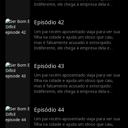
Indiferente, ele chega à empresa dela e
descobre que ela é uma poderosa CEO.
Indignados com a injustiça, os funcionários
dela se unem para defendê-lo. A filha limpa o
Episódio 42
nome dele, e os dois compartilham uma
reunião emocionante, valorizando o vínculo
Um pai recém-aposentado viaja para ver sua
familiar restaurado.
filha na cidade e ajuda um idoso que caiu,
mas é falsamente acusado e extorquido.
Indiferente, ele chega à empresa dela e
descobre que ela é uma poderosa CEO.
Indignados com a injustiça, os funcionários
dela se unem para defendê-lo. A filha limpa o
Episódio 43
nome dele, e os dois compartilham uma
reunião emocionante, valorizando o vínculo
Um pai recém-aposentado viaja para ver sua
familiar restaurado.
filha na cidade e ajuda um idoso que caiu,
mas é falsamente acusado e extorquido.
Indiferente, ele chega à empresa dela e
descobre que ela é uma poderosa CEO.
Indignados com a injustiça, os funcionários
dela se unem para defendê-lo. A filha limpa o
Episódio 44
nome dele, e os dois compartilham uma
reunião emocionante, valorizando o vínculo
Um pai recém-aposentado viaja para ver sua
familiar restaurado.
filha na cidade e ajuda um idoso que caiu,