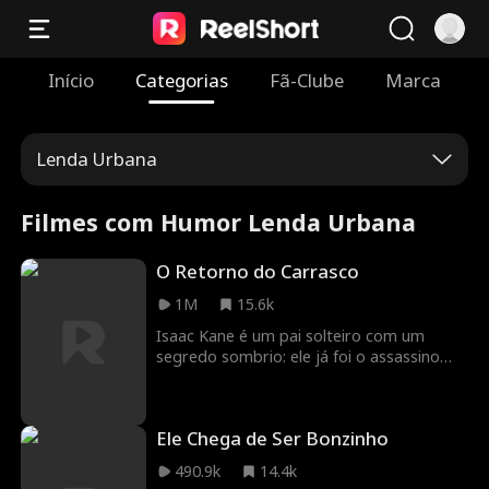
Início
Categorias
Fã-Clube
Marca
Lenda Urbana
Filmes com Humor Lenda Urbana
O Retorno do Carrasco
1M
15.6k
Isaac Kane é um pai solteiro com um
segredo sombrio: ele já foi o assassino
mais temido do planeta. Depois de
prometer à esposa em seu leito de morte
que nunca mais mataria, agora leva uma
Ele Chega de Ser Bonzinho
vida simples e difícil como pai solo. Mas
quando sua filha é sequestrada por uma
490.9k
14.4k
poderosa família criminosa, ele é forçado