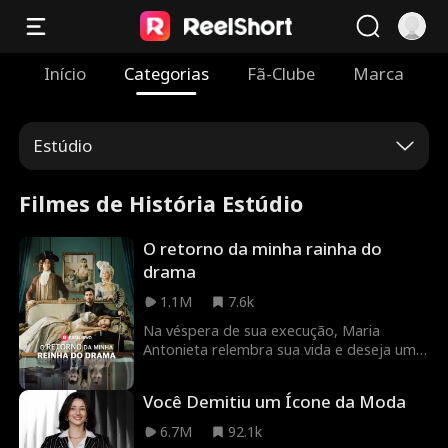
Início
Categorias
Fã-Clube
Marca
Estúdio
Filmes de História Estúdio
O retorno da minha rainha do
drama
1.1M
7.6k
Na véspera de sua execução, Maria
Antonieta relembra sua vida e deseja uma
segunda chance. À medida que a
guilhotina desce, ela acorda na realidade
Você Demitiu um Ícone da Moda
moderna da fracassada atriz Antonia
Lavigne Fontaine, onde ela tem outra
6.7M
92.1k
chance de corrigir os erros do passado e