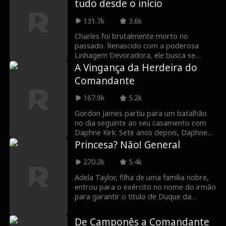
tudo desde o início
beira da morte. A zombaria vira choque
quando o soro de Finn desperta os
131.7k
3.6k
poderes delas de telecinese, superforça e
teletransporte instantâneo. Juntos, eles
Charles foi brutalmente morto no
esmagam os inimigos, mas os mísseis e a
passado. Renascido com a poderosa
caçada implacável do Coronel Zeller
Linhagem Devoradora, ele busca se
ameaçam aniquilá-los. A sobrevivência
vingar e consertar seus erros.
A Vingança da Herdeira do
acaba de virar guerra.
Absorvendo poderes para ficar mais
Comandante
forte, ele protegerá sua família e
enfrentará raças invasoras para salvar a
167.9k
5.2k
humanidade da aniquilação.
Gordon James partiu para um batalhão
no dia seguinte ao seu casamento com
Daphne Kirk. Sete anos depois, Daphne
levou o filho deles, Freddy, ao
Princesa? Não! General
acampamento de Gordon para conhecer
o pai. Lá, descobriu que ele se casou com
270.2k
5.4k
outra mulher no acampamento. Conflitos
Adela Taylor, filha de uma família nobre,
com sua nova esposa Flora e a mãe dela,
entrou para o exército no nome do irmão
Jane, levaram à morte de Freddy na
para garantir o título de Duque da
viagem. Daphne jurou vingar seu filho
família. Ela alcançou sucesso sem igual,
com a ajuda de seu pai, Marechal Simon
mas ao voltar vitoriosa, seu irmão
Kirk. Gordon matou Jane para ganhar o
De Camponês a Comandante
roubou sua glória. Foi forçada a se casar,