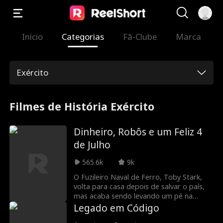
Início
Categorias
Fã-Clube
Marca
Exército
Filmes de História Exército
Dinheiro, Robôs e um Feliz 4
de Julho
565.6k
9k
O Fuzileiro Naval de Ferro, Toby Stark,
volta para casa depois de salvar o país,
mas acaba sendo levando um pé na
bunda terrível da ex-namorada, que não
Legado em Código
faz ideia de que ele é o homem mais rico