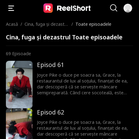
Acasă
/
Cina, fuga și dezastru
/
Toate episoadele
l
Cina, fuga și dezastrul Toate episoadele
69
Episoade
Episod 61
Joyce Pike o duce pe soacra sa, Grace, la
restaurantul de lux al soțului, finanțat de ea,
dar descoperă că se servește mâncare
semipreparată. Când cere socoteală, este
umilită de amanta soțului. Dar Joyce este gata
să riposteze.
Episod 62
Joyce Pike o duce pe soacra sa, Grace, la
restaurantul de lux al soțului, finanțat de ea,
dar descoperă că se servește mâncare