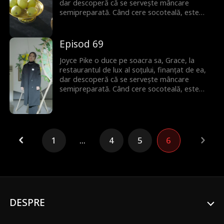
dar descoperă că se servește mâncare
semipreparată. Când cere socoteală, este
umilită de amanta soțului. Dar Joyce este gata
să riposteze.
Episod 69
Joyce Pike o duce pe soacra sa, Grace, la
restaurantul de lux al soțului, finanțat de ea,
dar descoperă că se servește mâncare
semipreparată. Când cere socoteală, este
umilită de amanta soțului. Dar Joyce este gata
să riposteze.
1
...
4
5
6
DESPRE