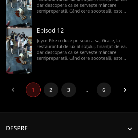
dar descoperă că se servește mâncare
semipreparată. Când cere socoteală, este
umilită de amanta soțului. Dar Joyce este gata
să riposteze.
Episod 12
Joyce Pike o duce pe soacra sa, Grace, la
restaurantul de lux al soțului, finanțat de ea,
dar descoperă că se servește mâncare
semipreparată. Când cere socoteală, este
umilită de amanta soțului. Dar Joyce este gata
să riposteze.
1
2
3
...
6
DESPRE