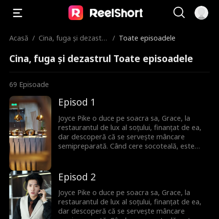
Acasă
/
Cina, fuga și dezastru
/
Toate episoadele
l
Cina, fuga și dezastrul Toate episoadele
69
Episoade
Episod 1
Joyce Pike o duce pe soacra sa, Grace, la
restaurantul de lux al soțului, finanțat de ea,
dar descoperă că se servește mâncare
semipreparată. Când cere socoteală, este
umilită de amanta soțului. Dar Joyce este gata
să riposteze.
Episod 2
Joyce Pike o duce pe soacra sa, Grace, la
restaurantul de lux al soțului, finanțat de ea,
dar descoperă că se servește mâncare