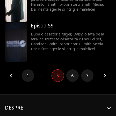
Hamilton Smith, proprietarul Smith Media.
Dar neînțelegerile și intrigile maleficei
vicepreședinte Bianca amenință să distrugă
relația lor înainte să-și mărturisească
dragostea adevărată.
Episod 59
După o căsătorie fulger, Daisy, o fată de la
țară, se trezește căsătorită cu noul ei șef,
Hamilton Smith, proprietarul Smith Media.
Dar neînțelegerile și intrigile maleficei
vicepreședinte Bianca amenință să distrugă
relația lor înainte să-și mărturisească
dragostea adevărată.
1
...
5
6
7
DESPRE