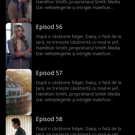
Hamilton Smith, proprietarul Smith Media.
Dar neînțelegerile și intrigile maleficei
vicepreședinte Bianca amenință să distrugă
relația lor înainte să-și mărturisească
dragostea adevărată.
Episod 56
După o căsătorie fulger, Daisy, o fată de la
țară, se trezește căsătorită cu noul ei șef,
Hamilton Smith, proprietarul Smith Media.
Dar neînțelegerile și intrigile maleficei
vicepreședinte Bianca amenință să distrugă
relația lor înainte să-și mărturisească
dragostea adevărată.
Episod 57
După o căsătorie fulger, Daisy, o fată de la
țară, se trezește căsătorită cu noul ei șef,
Hamilton Smith, proprietarul Smith Media.
Dar neînțelegerile și intrigile maleficei
vicepreședinte Bianca amenință să distrugă
relația lor înainte să-și mărturisească
dragostea adevărată.
Episod 58
După o căsătorie fulger, Daisy, o fată de la
țară, se trezește căsătorită cu noul ei șef,