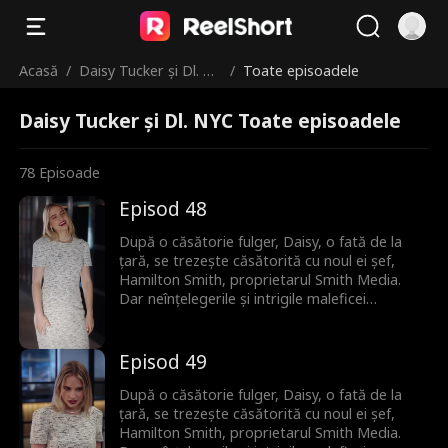
Acasă
/
Daisy Tucker și Dl. NY
/
Toate episoadele
C
Daisy Tucker și Dl. NYC Toate episoadele
78
Episoade
Episod 48
După o căsătorie fulger, Daisy, o fată de la
țară, se trezește căsătorită cu noul ei șef,
Hamilton Smith, proprietarul Smith Media.
Dar neînțelegerile și intrigile maleficei
vicepreședinte Bianca amenință să distrugă
relația lor înainte să-și mărturisească
dragostea adevărată.
Episod 49
După o căsătorie fulger, Daisy, o fată de la
țară, se trezește căsătorită cu noul ei șef,
Hamilton Smith, proprietarul Smith Media.