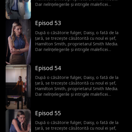
Dar neînțelegerile și intrigile maleficei
vicepreședinte Bianca amenință să distrugă
relația lor înainte să-și mărturisească
dragostea adevărată.
Episod 53
După o căsătorie fulger, Daisy, o fată de la
țară, se trezește căsătorită cu noul ei șef,
Hamilton Smith, proprietarul Smith Media.
Dar neînțelegerile și intrigile maleficei
vicepreședinte Bianca amenință să distrugă
relația lor înainte să-și mărturisească
dragostea adevărată.
Episod 54
După o căsătorie fulger, Daisy, o fată de la
țară, se trezește căsătorită cu noul ei șef,
Hamilton Smith, proprietarul Smith Media.
Dar neînțelegerile și intrigile maleficei
vicepreședinte Bianca amenință să distrugă
relația lor înainte să-și mărturisească
dragostea adevărată.
Episod 55
După o căsătorie fulger, Daisy, o fată de la
țară, se trezește căsătorită cu noul ei șef,