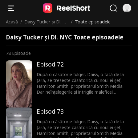
Acasă
/
Daisy Tucker și Dl. NY
/
Toate episoadele
C
Daisy Tucker și Dl. NYC Toate episoadele
78
Episoade
Episod 72
După o căsătorie fulger, Daisy, o fată de la
țară, se trezește căsătorită cu noul ei șef,
Hamilton Smith, proprietarul Smith Media.
Dar neînțelegerile și intrigile maleficei
vicepreședinte Bianca amenință să distrugă
relația lor înainte să-și mărturisească
dragostea adevărată.
Episod 73
După o căsătorie fulger, Daisy, o fată de la
țară, se trezește căsătorită cu noul ei șef,
Hamilton Smith, proprietarul Smith Media.