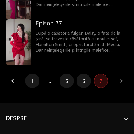
Dar neînțelegerile și intrigile maleficei
vicepreședinte Bianca amenință să distrugă
relația lor înainte să-și mărturisească
dragostea adevărată.
Episod 77
După o căsătorie fulger, Daisy, o fată de la
țară, se trezește căsătorită cu noul ei șef,
Hamilton Smith, proprietarul Smith Media.
Dar neînțelegerile și intrigile maleficei
vicepreședinte Bianca amenință să distrugă
relația lor înainte să-și mărturisească
dragostea adevărată.
1
...
5
6
7
DESPRE