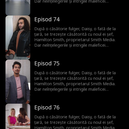
Dar neînțelegerile și intrigile maleficei
vicepreședinte Bianca amenință să distrugă
relația lor înainte să-și mărturisească
dragostea adevărată.
Episod 74
După o căsătorie fulger, Daisy, o fată de la
țară, se trezește căsătorită cu noul ei șef,
Hamilton Smith, proprietarul Smith Media.
Dar neînțelegerile și intrigile maleficei
vicepreședinte Bianca amenință să distrugă
relația lor înainte să-și mărturisească
dragostea adevărată.
Episod 75
După o căsătorie fulger, Daisy, o fată de la
țară, se trezește căsătorită cu noul ei șef,
Hamilton Smith, proprietarul Smith Media.
Dar neînțelegerile și intrigile maleficei
vicepreședinte Bianca amenință să distrugă
relația lor înainte să-și mărturisească
dragostea adevărată.
Episod 76
După o căsătorie fulger, Daisy, o fată de la
țară, se trezește căsătorită cu noul ei șef,
Hamilton Smith, proprietarul Smith Media.