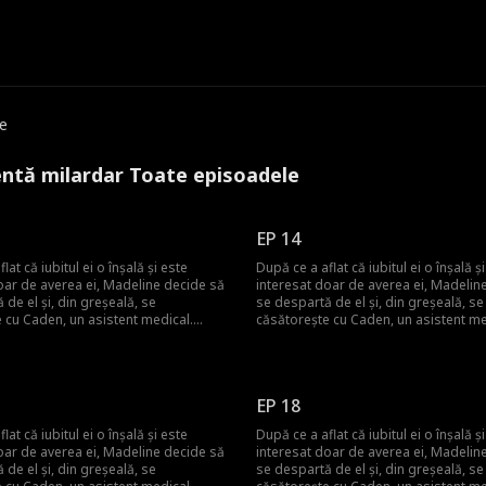
e
entă milardar Toate episoadele
EP 14
lat că iubitul ei o înșală și este
După ce a aflat că iubitul ei o înșală ș
oar de averea ei, Madeline decide să
interesat doar de averea ei, Madelin
 de el și, din greșeală, se
se despartă de el și, din greșeală, se
 cu Caden, un asistent medical.
căsătorește cu Caden, un asistent me
amândoi sunt doar oameni săraci și
Credea că amândoi sunt doar oameni
dar treptat și-a dat seama că soțul ei
muncitori, dar treptat și-a dat seama 
bă avere și putere ascunse. Caden
părea să aibă avere și putere ascun
more, misteriosul CEO al grupului, a
Wilson Cashmore, misteriosul CEO al
EP 18
untar ca asistent medical pentru a
devenit voluntar ca asistent medical 
tima dorință a fratelui său. El a căutat
îndeplini ultima dorință a fratelui său.
lat că iubitul ei o înșală și este
După ce a aflat că iubitul ei o înșală ș
e a primit inima fratelui său, și ar
persoana care a primit inima fratelui 
oar de averea ei, Madeline decide să
interesat doar de averea ei, Madelin
persoană să fie soția cu care s-a
putea acea persoană să fie soția cu 
 de el și, din greșeală, se
se despartă de el și, din greșeală, se
e neașteptate?
căsătorit pe neașteptate?