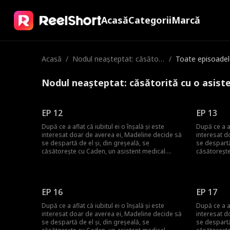
Acasă
Categorii
Marcă
Acasă
/
Nodul neașteptat: căsători
/
Toate episoadel
tă cu o asistentă milardar
Nodul neașteptat: căsătorită cu o asist
EP 12
EP 13
După ce a aflat că iubitul ei o înșală și este
După ce a af
interesat doar de averea ei, Madeline decide să
interesat d
se despartă de el și, din greșeală, se
se despartă
căsătorește cu Caden, un asistent medical.
căsătorește
Credea că amândoi sunt doar oameni săraci și
Credea că 
muncitori, dar treptat și-a dat seama că soțul ei
muncitori, 
părea să aibă avere și putere ascunse. Caden
părea să ai
Wilson Cashmore, misteriosul CEO al grupului, a
Wilson Cash
EP 16
EP 17
devenit voluntar ca asistent medical pentru a
devenit vol
îndeplini ultima dorință a fratelui său. El a căutat
îndeplini ul
După ce a aflat că iubitul ei o înșală și este
După ce a af
persoana care a primit inima fratelui său, și ar
persoana car
interesat doar de averea ei, Madeline decide să
interesat d
putea acea persoană să fie soția cu care s-a
putea acea 
se despartă de el și, din greșeală, se
se despartă
căsătorit pe neașteptate?
căsătorit p