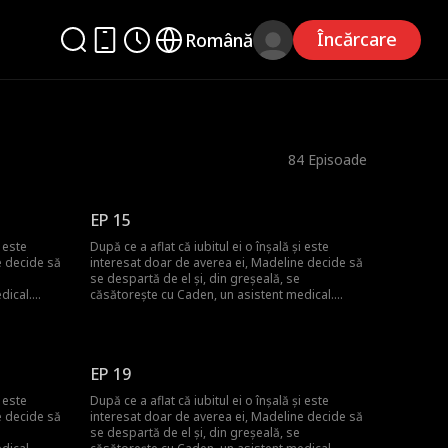
Încărcare
Română
84
Episoade
EP 15
i este
După ce a aflat că iubitul ei o înșală și este
e decide să
interesat doar de averea ei, Madeline decide să
se despartă de el și, din greșeală, se
dical.
căsătorește cu Caden, un asistent medical.
 săraci și
Credea că amândoi sunt doar oameni săraci și
că soțul ei
muncitori, dar treptat și-a dat seama că soțul ei
se. Caden
părea să aibă avere și putere ascunse. Caden
 grupului, a
Wilson Cashmore, misteriosul CEO al grupului, a
EP 19
pentru a
devenit voluntar ca asistent medical pentru a
 El a căutat
îndeplini ultima dorință a fratelui său. El a căutat
i este
După ce a aflat că iubitul ei o înșală și este
său, și ar
persoana care a primit inima fratelui său, și ar
e decide să
interesat doar de averea ei, Madeline decide să
care s-a
putea acea persoană să fie soția cu care s-a
se despartă de el și, din greșeală, se
căsătorit pe neașteptate?