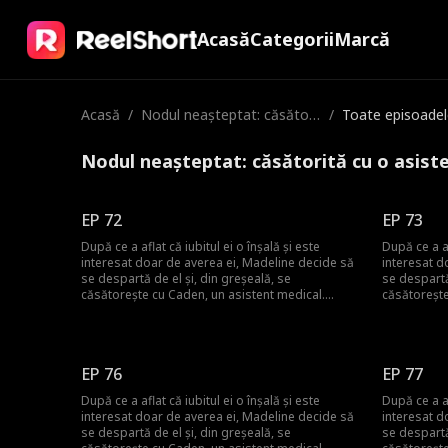
Acasă
Categorii
Marcă
Acasă
/
Nodul neașteptat: căsători
/
Toate episoadel
tă cu o asistentă milardar
Nodul neașteptat: căsătorită cu o asist
EP 72
EP 73
După ce a aflat că iubitul ei o înșală și este
După ce a af
interesat doar de averea ei, Madeline decide să
interesat d
se despartă de el și, din greșeală, se
se despartă
căsătorește cu Caden, un asistent medical.
căsătorește
Credea că amândoi sunt doar oameni săraci și
Credea că 
muncitori, dar treptat și-a dat seama că soțul ei
muncitori, 
părea să aibă avere și putere ascunse. Caden
părea să ai
Wilson Cashmore, misteriosul CEO al grupului, a
Wilson Cash
EP 76
EP 77
devenit voluntar ca asistent medical pentru a
devenit vol
îndeplini ultima dorință a fratelui său. El a căutat
îndeplini ul
După ce a aflat că iubitul ei o înșală și este
După ce a af
persoana care a primit inima fratelui său, și ar
persoana car
interesat doar de averea ei, Madeline decide să
interesat d
putea acea persoană să fie soția cu care s-a
putea acea 
se despartă de el și, din greșeală, se
se despartă
căsătorit pe neașteptate?
căsătorit p