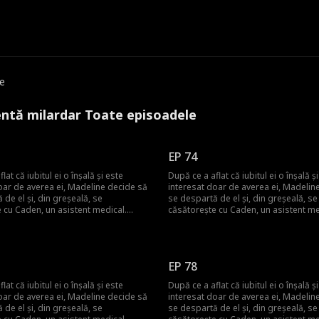
e
entă milardar Toate episoadele
EP 74
lat că iubitul ei o înșală și este
După ce a aflat că iubitul ei o înșală ș
oar de averea ei, Madeline decide să
interesat doar de averea ei, Madelin
 de el și, din greșeală, se
se despartă de el și, din greșeală, se
 cu Caden, un asistent medical.
căsătorește cu Caden, un asistent me
amândoi sunt doar oameni săraci și
Credea că amândoi sunt doar oameni
dar treptat și-a dat seama că soțul ei
muncitori, dar treptat și-a dat seama 
bă avere și putere ascunse. Caden
părea să aibă avere și putere ascun
more, misteriosul CEO al grupului, a
Wilson Cashmore, misteriosul CEO al
EP 78
untar ca asistent medical pentru a
devenit voluntar ca asistent medical 
tima dorință a fratelui său. El a căutat
îndeplini ultima dorință a fratelui său.
lat că iubitul ei o înșală și este
După ce a aflat că iubitul ei o înșală ș
e a primit inima fratelui său, și ar
persoana care a primit inima fratelui 
oar de averea ei, Madeline decide să
interesat doar de averea ei, Madelin
persoană să fie soția cu care s-a
putea acea persoană să fie soția cu 
 de el și, din greșeală, se
se despartă de el și, din greșeală, se
e neașteptate?
căsătorit pe neașteptate?