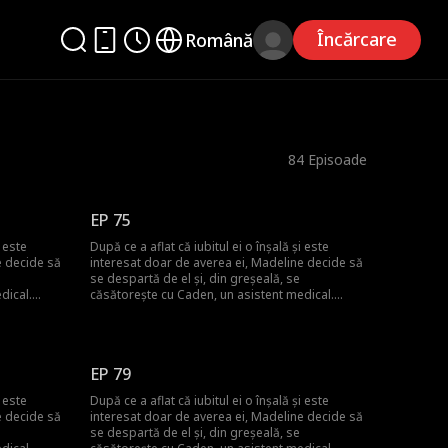
Încărcare
Română
84
Episoade
EP 75
i este
După ce a aflat că iubitul ei o înșală și este
e decide să
interesat doar de averea ei, Madeline decide să
se despartă de el și, din greșeală, se
dical.
căsătorește cu Caden, un asistent medical.
 săraci și
Credea că amândoi sunt doar oameni săraci și
că soțul ei
muncitori, dar treptat și-a dat seama că soțul ei
se. Caden
părea să aibă avere și putere ascunse. Caden
 grupului, a
Wilson Cashmore, misteriosul CEO al grupului, a
EP 79
pentru a
devenit voluntar ca asistent medical pentru a
 El a căutat
îndeplini ultima dorință a fratelui său. El a căutat
i este
După ce a aflat că iubitul ei o înșală și este
său, și ar
persoana care a primit inima fratelui său, și ar
e decide să
interesat doar de averea ei, Madeline decide să
care s-a
putea acea persoană să fie soția cu care s-a
se despartă de el și, din greșeală, se
căsătorit pe neașteptate?