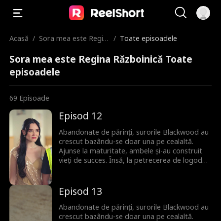
Acasă
/
Sora mea este Regin
/
Toate episoadele
a Războinică
Sora mea este Regina Războinică Toate
episoadele
69
Episoade
Episod 12
Abandonate de părinți, surorile Blackwood au
crescut bazându-se doar una pe cealaltă.
Ajunse la maturitate, ambele și-au construit
vieți de succes. Însă, la petrecerea de logodnă
a lui Grace, Catherine apare direct dintr-o
misiune sub acoperire, încă îmbrăcată ca un
om de serviciu, și devine bătaia de joc a
Episod 13
socrilor și a foștilor colegi de clasă. Dar când
Grace este trădată și înjosită de propriul
Abandonate de părinți, surorile Blackwood au
logodnic, Catherine își dezvăluie identitatea
crescut bazându-se doar una pe cealaltă.