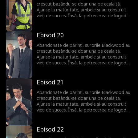
logodnic, Catherine își dezvăluie identitatea
crescut bazându-se doar una pe cealaltă.
reală de Regina Războinică și îi face pe toți să
Ajunse la maturitate, ambele și-au construit
regrete că le-au subestimat.
vieți de succes. Însă, la petrecerea de logodnă
a lui Grace, Catherine apare direct dintr-o
misiune sub acoperire, încă îmbrăcată ca un
om de serviciu, și devine bătaia de joc a
Episod 20
socrilor și a foștilor colegi de clasă. Dar când
Grace este trădată și înjosită de propriul
Abandonate de părinți, surorile Blackwood au
logodnic, Catherine își dezvăluie identitatea
crescut bazându-se doar una pe cealaltă.
reală de Regina Războinică și îi face pe toți să
Ajunse la maturitate, ambele și-au construit
regrete că le-au subestimat.
vieți de succes. Însă, la petrecerea de logodnă
a lui Grace, Catherine apare direct dintr-o
misiune sub acoperire, încă îmbrăcată ca un
om de serviciu, și devine bătaia de joc a
Episod 21
socrilor și a foștilor colegi de clasă. Dar când
Grace este trădată și înjosită de propriul
Abandonate de părinți, surorile Blackwood au
logodnic, Catherine își dezvăluie identitatea
crescut bazându-se doar una pe cealaltă.
reală de Regina Războinică și îi face pe toți să
Ajunse la maturitate, ambele și-au construit
regrete că le-au subestimat.
vieți de succes. Însă, la petrecerea de logodnă
a lui Grace, Catherine apare direct dintr-o
misiune sub acoperire, încă îmbrăcată ca un
om de serviciu, și devine bătaia de joc a
Episod 22
socrilor și a foștilor colegi de clasă. Dar când