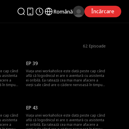
Încărcare
Română
62
Episoade
EP 39
te cap când
Viața unei workaholice este dată peste cap când
u asistenta
află că logodnicul ei are o aventură cu asistenta
acere a
ei oribilă. Ea ratează cea mai mare afacere a
ă în timpul
vieții sale când are o cădere nervoasă în timpul
 companiei
prezentării. Acum, bunicul ei, CEO-ul companiei
unte pentru
hoteliere, o mută într-un orășel de munte pentru
n declin. Ca
a prelua una dintre proprietățile lor în declin. Ca
-manager
să fie și mai rău, e blocată cu un co-manager
EP 43
ș), care
dintr-un orășel (dar diabolic de chipeș), care
 Și trebuie
pune oamenii mai presus de profituri. Și trebuie
te cap când
Viața unei workaholice este dată peste cap când
 mic
să locuiască cu co-managerul într-un mic
u asistenta
află că logodnicul ei are o aventură cu asistenta
chalet...
acere a
ei oribilă. Ea ratează cea mai mare afacere a