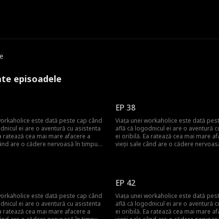
e
ate episoadele
EP 38
workaholice este dată peste cap când
Viața unei workaholice este dată pes
odnicul ei are o aventură cu asistenta
află că logodnicul ei are o aventură c
 Ea ratează cea mai mare afacere a
ei oribilă. Ea ratează cea mai mare af
 când are o cădere nervoasă în timpul
vieții sale când are o cădere nervoas
. Acum, bunicul ei, CEO-ul companiei
prezentării. Acum, bunicul ei, CEO-ul
o mută într-un orășel de munte pentru
hoteliere, o mută într-un orășel de m
 dintre proprietățile lor în declin. Ca
a prelua una dintre proprietățile lor î
ai rău, e blocată cu un co-manager
să fie și mai rău, e blocată cu un co
EP 42
ășel (dar diabolic de chipeș), care
dintr-un orășel (dar diabolic de chipe
i mai presus de profituri. Și trebuie
pune oamenii mai presus de profituri.
workaholice este dată peste cap când
Viața unei workaholice este dată pes
ă cu co-managerul într-un mic
să locuiască cu co-managerul într-un
odnicul ei are o aventură cu asistenta
află că logodnicul ei are o aventură c
chalet...
 Ea ratează cea mai mare afacere a
ei oribilă. Ea ratează cea mai mare af