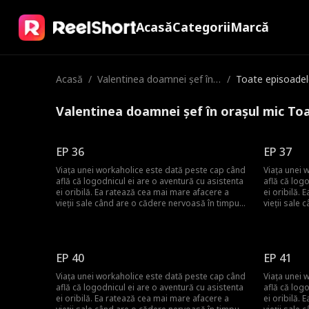
Acasă
Categorii
Marcă
Acasă
/
Valentinea doamnei șef în
/
Toate episoadel
orașul mic
Valentinea doamnei șef în orașul mic To
EP 36
EP 37
Viața unei workaholice este dată peste cap când
Viața unei 
află că logodnicul ei are o aventură cu asistenta
află că log
ei oribilă. Ea ratează cea mai mare afacere a
ei oribilă.
vieții sale când are o cădere nervoasă în timpul
vieții sale
prezentării. Acum, bunicul ei, CEO-ul companiei
prezentării
hoteliere, o mută într-un orășel de munte pentru
hoteliere, 
a prelua una dintre proprietățile lor în declin. Ca
a prelua una
să fie și mai rău, e blocată cu un co-manager
să fie și m
EP 40
EP 41
dintr-un orășel (dar diabolic de chipeș), care
dintr-un or
pune oamenii mai presus de profituri. Și trebuie
pune oameni
Viața unei workaholice este dată peste cap când
Viața unei 
să locuiască cu co-managerul într-un mic
să locuiasc
află că logodnicul ei are o aventură cu asistenta
află că log
chalet...
chalet...
ei oribilă. Ea ratează cea mai mare afacere a
ei oribilă.