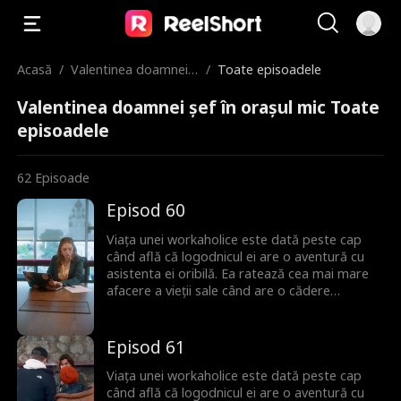
Acasă
/
Valentinea doamnei ș
/
Toate episoadele
ef în orașul mic
Valentinea doamnei șef în orașul mic Toate
episoadele
62
Episoade
Episod 60
Viața unei workaholice este dată peste cap
când află că logodnicul ei are o aventură cu
asistenta ei oribilă. Ea ratează cea mai mare
afacere a vieții sale când are o cădere
nervoasă în timpul prezentării. Acum, bunicul
ei, CEO-ul companiei hoteliere, o mută într-un
orășel de munte pentru a prelua una dintre
Episod 61
proprietățile lor în declin. Ca să fie și mai rău,
e blocată cu un co-manager dintr-un orășel
Viața unei workaholice este dată peste cap
(dar diabolic de chipeș), care pune oamenii
când află că logodnicul ei are o aventură cu