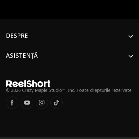
respinsă de sufletul ei pereche. Dar Lia nu
e genul care să se lase doborâtă. Când
are o conexiune neașteptată cu un nou
partener cu propriile secrete, e aruncată
într-o lume a puterii, înșelăciunii și a noilor
șanse. Acum, Lia a terminat cu regulile. E
DESPRE
timpul să-și revendice tronul - și să-i facă
pe toți cei care au subestimat-o să
regrete!
ASISTENȚĂ
© 2026 Crazy Maple Studio™, Inc. Toate drepturile rezervate.