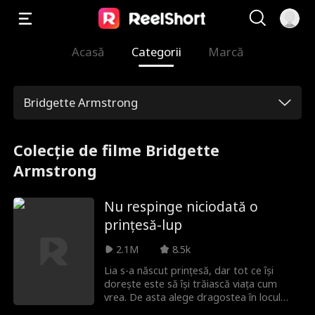
Acasă
Categorii
Marcă
Bridgette Armstrong
Colecție de filme Bridgette
Armstrong
Nu respinge niciodată o
prințesă-lup
2.1M
8.5k
Lia s-a născut prințesă, dar tot ce își
dorește este să își trăiască viața cum
vrea. De asta alege dragostea în locul
datoriei - doar ca să fie trădată și