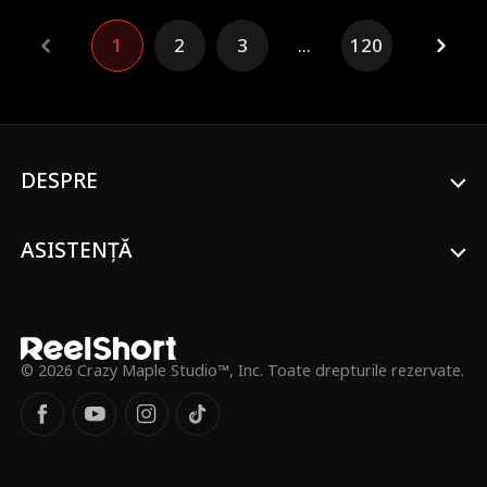
frumusețe întunecată și putere letală sunt
doar șoptite. Va însemna acest semn
1
2
3
...
120
sfârșitul tău? Sau va dezvălui un secret
care ar putea schimba totul?
DESPRE
ASISTENȚĂ
© 2026 Crazy Maple Studio™, Inc. Toate drepturile rezervate.