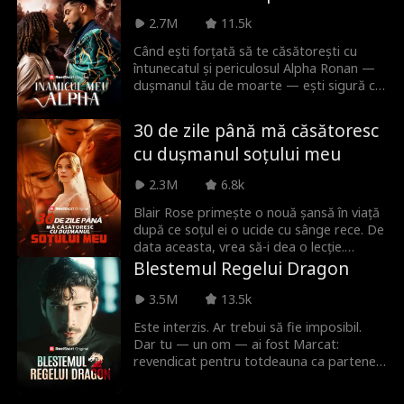
află că el este cel din spatele crimei
2.7M
11.5k
tatălui ei. Atlas caută un singur lucru,
răzbunare. Dar răzbunarea este
Când ești forțată să te căsătorești cu
dureroasă când te îndrăgostești de fiica
întunecatul și periculosul Alpha Ronan —
dușmanului tău. După cum spune vorba...
dușmanul tău de moarte — ești sigură că
înainte de a căuta răzbunare, amintește-ți
vă veți ucide unul pe altul înainte de a
să sapi două morminte.
ajunge la altar. Dar când un dușman
30 de zile până mă căsătoresc
comun amenință să-ți distrugă haita, vei
cu dușmanul soțului meu
accepta că sunteți sortiți unul altuia? Sau
vei suporta consecințe mortale?
2.3M
6.8k
Blair Rose primește o nouă șansă în viață
după ce soțul ei o ucide cu sânge rece. De
data aceasta, vrea să-i dea o lecție.
Singurul lucru pe care l-a omis în
Blestemul Regelui Dragon
planificarea ei minuțioasă este să se
îndrăgostească de Nathan Forbes,
3.5M
13.5k
moștenitorul chipeș și înalt al familiei
Este interzis. Ar trebui să fie imposibil.
Forbes. Este aceasta o altă greșeală sau
Dar tu — un om — ai fost Marcat:
a doua ei șansă la iubire?
revendicat pentru totdeauna ca partener
al unui dragon. Și nu orice dragon...
Regele Dragonilor. Un bărbat a cărui