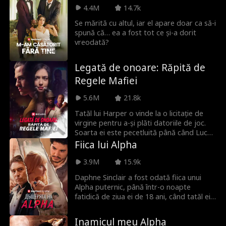
pereche. El nu știa că ea nu era o simplă
4.4M
14.7k
lupoaică, ci o Lună, răpită și confundată
cu un lup obișnuit. În timp ce Selene
Se mărită cu altul, iar el apare doar ca să-i
plănuiește să fugă din haită, îl întâlnește
spună că… ea a fost tot ce și-a dorit
pe Alexander, adevăratul ei suflet
vreodată?
pereche.
Legată de onoare: Răpită de
Regele Mafiei
5.6M
21.8k
Tatăl lui Harper o vinde la o licitație de
virgine pentru a-și plăti datoriile de joc.
Soarta ei este pecetluită până când Lucca
Saviano, șeful mafiei italiene, intervine să
Fiica lui Alpha
o salveze. Dar ce vrea cel mai periculos
om din lumea interlopă de la Harper?
3.9M
15.9k
Daphne Sinclair a fost odată fiica unui
Alpha puternic, până într-o noapte
fatidică de ziua ei de 18 ani, când tatăl ei
este ucis și ea devine prizonieră. Intră în
scenă Alpha Atlas, bărbatul pe care
Inamicul meu Alpha
Daphne l-a iubit toată viața, până când