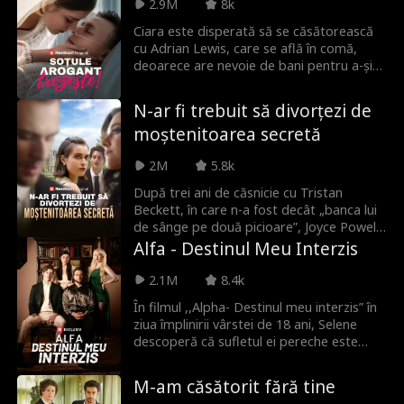
2.9M
8k
Ciara este disperată să se căsătorească
cu Adrian Lewis, care se află în comă,
deoarece are nevoie de bani pentru a-și
salva familia bolnavă. E umilită de
alegerea ei până când Adrian se trezește,
N-ar fi trebuit să divorțezi de
spre surprinderea tuturor, și se
moștenitoarea secretă
îndrăgostește de Ciara.
2M
5.8k
După trei ani de căsnicie cu Tristan
Beckett, în care n-a fost decât „banca lui
de sânge pe două picioare”, Joyce Powell
decide, în sfârșit, să pună capăt
Alfa - Destinul Meu Interzis
mariajului! Tristan a crezut mereu că
Joyce e doar o femeie superficială,
2.1M
8.4k
interesată de bani — dar habar n-avea
În filmul ,,Alpha- Destinul meu interzis” în
că, în realitate, ea este o moștenitoare
ziua împlinirii vârstei de 18 ani, Selene
miliardară care și-a ascuns identitatea.
descoperă că sufletul ei pereche este
Oare va reuși Tristan să-i recucerească
chiar dușmanul ei, Alpha Jackson. El
inima? Sau Joyce se va îndrăgosti de
plănuiește să o respingă. Selene nu
tânărul și irezistibilul William Pope?
M-am căsătorit fără tine
avusese niciodată de gând să-l accepte ca