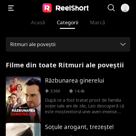
Acasă
Categorii
Marcă
Ritmuri ale poveștii
Filme din toate Ritmuri ale poveștii
Răzbunarea ginerelui
3.9M
14.4k
După ce a fost tratat prost de familia
soției sale ani de zile, Leo descoperă că
este moștenitorul unei averi imense.
Acum e momentul — pentru răzbunare!
Soțule arogant, trezește!