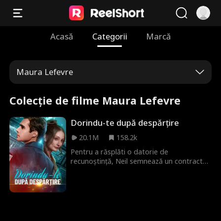
Acasă
Categorii
Marcă
Maura Lefevre
Colecție de filme Maura Lefevre
Dorindu-te după despărțire
20.1M
158.2k
Pentru a răsplăti o datorie de
recunoștință, Neil semnează un contract
secret cu tatăl Keirei, prin care se obligă
să se căsătorească cu ea pentru cinci ani și
să o ajute să se refacă după dureroasa
despărțire de prima ei iubire, Simon. În
timpul acestei căsătorii contractuale, Neil
se poartă cu atenție și grijă față de Keira,