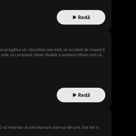
Redă
 se pregătea să-i dezvăluie cine este, un accident de mașină îl
este să-i propună Oliviei. Rudele și prietenii Oliviei cred că
ai puternice familii mafiote din lume.
Redă
-ul miliardar al celui mai tare start-up din țară. Dar într-o