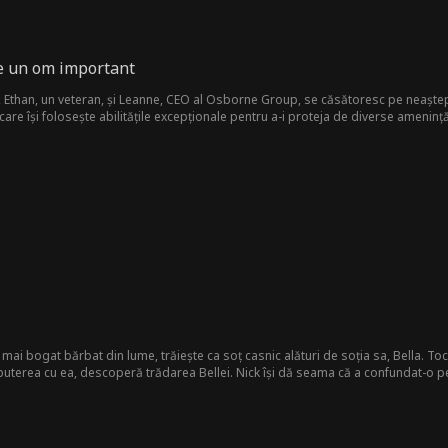
te un om important
ie, Ethan, un veteran, și Leanne, CEO al Osborne Group, se căsătoresc pe neaștepta
 care își folosește abilitățile excepționale pentru a-i proteja de diverse amenință
devărata identitate ca lider al grupului secret de justiție, 'GUARDIAN FORCE.' El
că, fiind în același timp un soț și tată devotat.
l mai bogat bărbat din lume, trăiește ca soț casnic alături de soția sa, Bella. T
i puterea cu ea, descoperă trădarea Bellei. Nick își dă seama că a confundat-o p
ște pentru cine este el, nu pentru averea sau puterea lui. Hotărât, Nick își ia înap
regret.