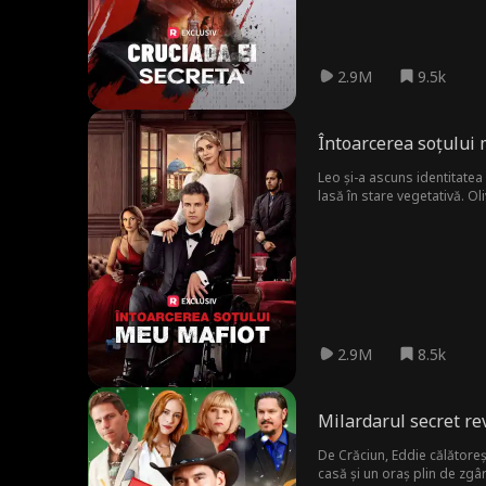
2.9M
9.5k
Întoarcerea soțului
Leo și-a ascuns identitatea 
lasă în stare vegetativă. Ol
Leo este doar un tip sărac 
2.9M
8.5k
Milardarul secret re
De Crăciun, Eddie călătorește
casă și un oraș plin de zgâr