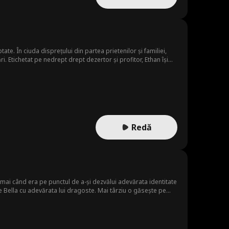
te. În ciuda disprețului din partea prietenilor și familiei,
ri. Etichetat pe nedrept drept dezertor și profitor, Ethan își
 își ascunde identitatea pentru a descoperi trădătorii și a
Redă
ocmai când era pe punctul de a-și dezvălui adevărata identitate
e Bella cu adevărata lui dragoste. Mai târziu o găsește pe
oi tot ce plănuise să-i dea Bellei și alege să împartă cu Elena,