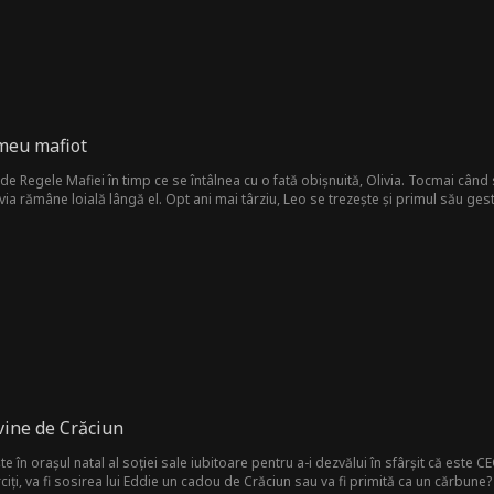
 meu mafiot
de Regele Mafiei în timp ce se întâlnea cu o fată obișnuită, Olivia. Tocmai când
ivia rămâne loială lângă el. Opt ani mai târziu, Leo se trezește și primul său gest 
în scaun cu rotile, neștiind că el este de fapt Don Gambino, moștenitorul celei m
vine de Crăciun
 în orașul natal al soției sale iubitoare pentru a-i dezvălui în sfârșit că este CEO
ciți, va fi sosirea lui Eddie un cadou de Crăciun sau va fi primită ca un cărbune?