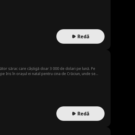
Redă
zător sărac care câștigă doar 3 000 de dolari pe lună. Pe
pe Iris în orașul ei natal pentru cina de Crăciun, unde se
, Damian răstoarnă mereu situația în favoarea sa,
goste alături de Iris.
Redă