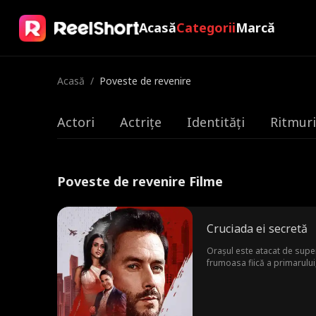
Acasă
Categorii
Marcă
Acasă
/
Poveste de revenire
Actori
Actrițe
Identități
Ritmuri
Poveste de revenire Filme
Cruciada ei secretă
Orașul este atacat de super
frumoasa fiică a primarului