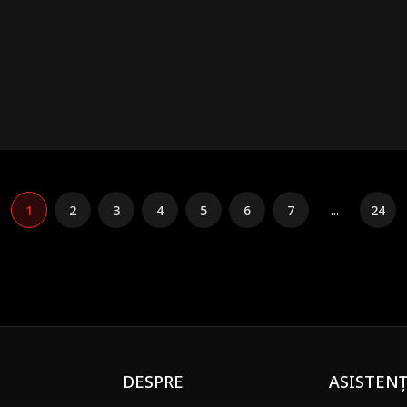
operă dormind cu un general de rang înalt al sindicatului, Ivan. Ivan vrea ca G
 de Aur. Acum, Grayson trebuie să găsească o modalitate de a demonstra tuturor c
derat doar un grădinar.
1
2
3
4
5
6
7
...
24
DESPRE
ASISTEN