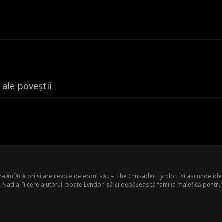
 ale poveștii
-răufăcători și are nevoie de eroul său – The Crusader. Lyndon își ascunde iden
, Nadia, îi cere ajutorul, poate Lyndon să-și depășească familia malefică pentru