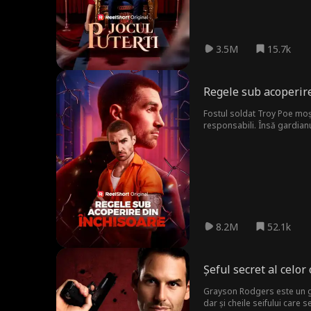
3.5M
15.7k
Regele sub acoperire
Fostul soldat Troy Poe moșt
responsabili. Însă gardianul
un deținut, ci proprietarul 
prelungită injust, și o doct
8.2M
52.1k
Șeful secret al celor 
Grayson Rodgers este un grădi
dar și cheile seifului care 