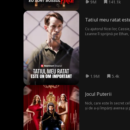
9M
141.1k
Tatiul meu ratat es
Cu ajutorul fiicei lor, Cass
Leanne îl sprijină pe Ethan,
dezvăluie în cele din urmă a
demonta o organizație malefi
1.9M
5.4k
Jocul Puterii
Nick, care este în secret ce
și de a-și împărți averea ș
Elena, o femeie care îl iube
lăsând-o pe Bella plină de 