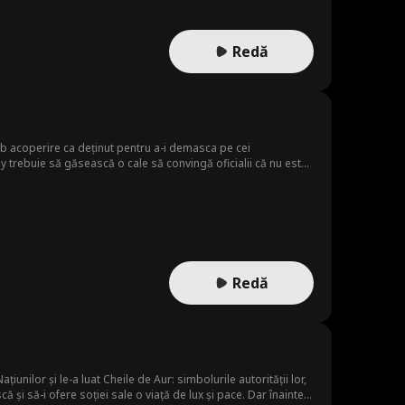
Redă
ub acoperire ca deținut pentru a-i demasca pe cei
oy trebuie să găsească o cale să convingă oficialii că nu este
icol: un bătrân deținut slab, a cărui condamnare a fost
doar o altă victimă a propriului său penitențiar?
Redă
țiunilor și le-a luat Cheile de Aur: simbolurile autorității lor,
 și să-i ofere soției sale o viață de lux și pace. Dar înainte