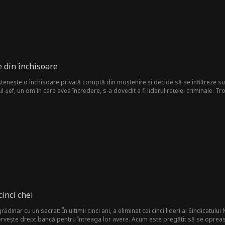
 din închisoare
enește o închisoare privată coruptă din moștenire și decide să se infiltreze s
-șef, un om în care avea încredere, s-a dovedit a fi liderul rețelei criminale. Tr
închisorii sale... sau să evadeze. Între timp, trebuie să-i protejeze pe cei în per
oriță frumoasă, prinsă în focul încrucișat. Va reuși Troy să scape? Sau va deveni 
cinci chei
nar cu un secret: În ultimii cinci ani, a eliminat cei cinci lideri ai Sindicatului Na
servește drept bancă pentru întreaga lor avere. Acum este pregătit să se oprească