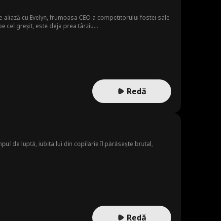
 se aliază cu Evelyn, frumoasa CEO a competitorului fostei sale
 cel greșit, este deja prea târziu...
Redă
 de luptă, iubita lui din copilărie îl părăsește brutal,
Redă