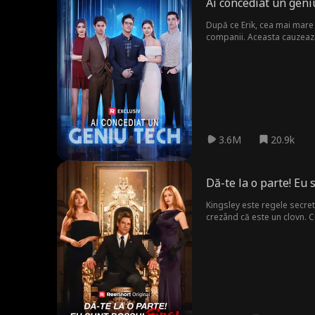
Ai concediat un geni
După ce Erik, cea mai mare v
companii. Aceasta cauzează f
3.6M
20.9k
Dă-te la o parte! Eu 
Kingsley este regele secret 
crezând că este un clovn. C