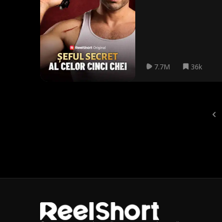
de a se dezvălui ei, o desc
să pătrundă în Seiful Cheii
flagrant... totul fiind consi
7.7M
36k