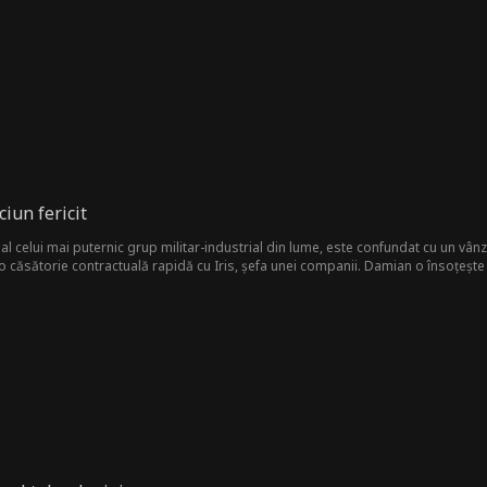
ciun fericit
al celui mai puternic grup militar-industrial din lume, este confundat cu un vân
r-o căsătorie contractuală rapidă cu Iris, șefa unei companii. Damian o însoțește 
a constantă din partea rudelor ei și cu ironiile pretendentului lui Iris. Totuși
statutul împotriva antagoniștilor, iar în cele din urmă își găsește adevărata dra