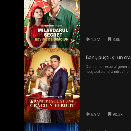
1.3M
3.8k
Bani, puști, și un cră
Damian, directorul general 
neașteptate, el a intrat înt
confruntă cu desconsiderare
demonstrându-și puterea și 
6.9M
90.3k