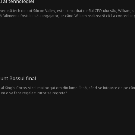
u al tehnologiei
edetă tech din tot Silicon Valley, este concediat de fiul CEO-ului său, William,
alimentul fostului său angajator, iar când William realizează că l-a concediat pe
sunt Bossul final
al King's Corps și cel mai bogat om din lume. Însă, când se întoarce de pe câmpul
um o va face regele tuturor să regrete?