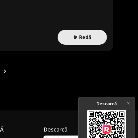
rayson să folosească accesul său ca grădinar pentru a-l ajuta
ă el este adevăratul lider, în timp ce îl prinde pe Ivan în
Redă
Descarcă
ȚĂ
Descarcă