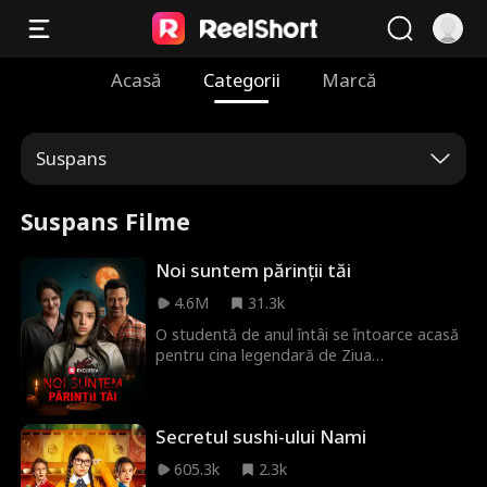
Acasă
Categorii
Marcă
Suspans
Suspans Filme
Noi suntem părinții tăi
4.6M
31.3k
O studentă de anul întâi se întoarce acasă
pentru cina legendară de Ziua
Recunoștinței a familiei și începe să
bănuiască că ceva este foarte în neregulă
cu părinții ei.
Secretul sushi-ului Nami
605.3k
2.3k