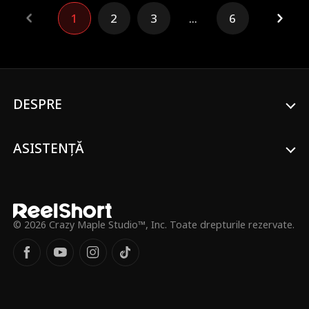
este batjocorit și tratat ca un servitor.
1
2
3
...
6
Când perioada se încheie, el pleacă discret.
Fără protecția sa, norocul familiei se
prăbușește peste noapte. Aflând adevărul
prea târziu, fosta soție îl imploră să revină.
DESPRE
ASISTENȚĂ
© 2026 Crazy Maple Studio™, Inc. Toate drepturile rezervate.