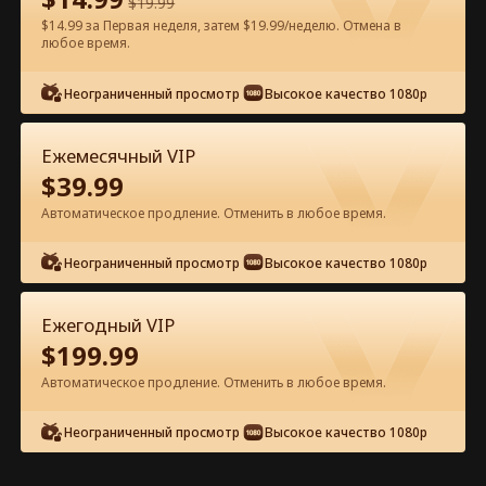
$
19.99
$14.99 за Первая неделя, затем $19.99/неделю. Отмена в
Смотреть бесплатно в приложении
любое время.
Неограниченный просмотр
Высокое качество 1080p
Ежемесячный VIP
$
39.99
Автоматическое продление. Отменить в любое время.
Эпизод 25 - Она нашла бездомного
Неограниченный просмотр
Высокое качество 1080p
мужа-миллиардера на Рождество
Полный фильм
Ежегодный VIP
0-49
50-71
Все эпизоды
$
199.99
Автоматическое продление. Отменить в любое время.
25
26
27
28
29
3
Неограниченный просмотр
Высокое качество 1080p