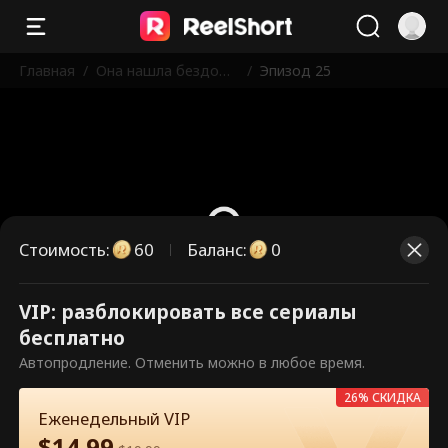
Главная
/
Она нашла бездомн
/
Эпизод 25
ого мужа-миллиард
ера на Рождество
Стоимость
:
60
Баланс
:
0
VIP: разблокировать все сериалы
Это платные эпизоды.
бесплатно
Разблокируйте, чтобы смотреть.
Автопродление. Отменить можно в любое время.
26% СКИДКА
Еженедельный VIP
60
Разблокировать сейчас
$
14.99