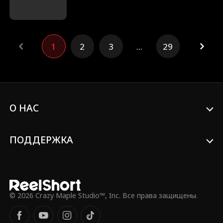
вынуждают выйти замуж по расчету, но
выясняется, что дядя жениха — ее
успешный бывший. Старые чувства
вспыхивают вновь, тайны раскрываются,
1
2
3
...
29
и они получают второй шанс на любовь.
О НАС
ПОДДЕРЖКА
© 2026 Crazy Maple Studio™, Inc. Все права защищены.