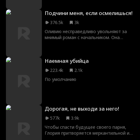
Подчини меня, если осмелишься!
376.5k
3k
Оливию несправедливо увольняют за
мнимый роман с начальником. Она
устраивается в корпорацию Уайлдер и
узнает, что ее новый босс Тео —
парень, с которым она провела
Наемная убийца
прошлую ночь! Оливия хочет уйти, но
Тео предлагает пари: он уверен, что
223.4k
2.1k
заставит ее влюбиться, а она клянется
устоять. Как долго Оливия сможет
По умолчанию
сопротивляться чарам босса?
Дорогая, не выходи за него!
577k
3.9k
Чтобы спасти будущее своего парня,
Глория притворяется меркантильной и
бросает его. Спустя семь лет ее