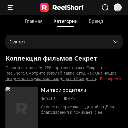
Главная
Категории
Бренд
Секрет
Коллекция фильмов Секрет
Откройте для себя 286 коротких драм с Секрет на
ReelShort. Смотрите взахлёб такие хиты, как
Она нашла
бездомного мужа-миллиардера на Рождеств
...
Развернуть
Мы твои родители
941.5k
9.9k
Студентка приезжает домой на День
благодарения и понимает: с ее
родителями что-то не так.