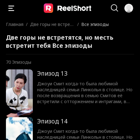
Главная
/
Две горы не встрет
/
Все эпизоды
ятся, но месть встр
Две горы не встретятся, но месть
етит тебя
встретит тебя Все эпизоды
70
Эпизоды
Эпизод 13
Джоуи Смит когда-то была любимой
наследницей семьи Линкольн в столице. Но
после возвращения в семью Смитов её
встретили с отторжением и интригами, в
итоге заперев в подвале. Осознав правду,
она решительно порвала с Смитами и
вернулась в могущественную семью
Эпизод 14
Линкольн с гордостью и авторитетом.
Когда правда раскрылась, Лео Смит, её
Джоуи Смит когда-то была любимой
брат, и остальные начали испытывать
наследницей семьи Линкольн в столице. Но