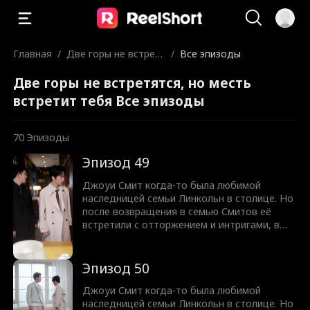
Главная
/
Две горы не встрет
/
Все эпизоды
ятся, но месть встр
Две горы не встретятся, но месть
етит тебя
встретит тебя Все эпизоды
70
Эпизоды
Эпизод 49
Джоуи Смит когда-то была любимой
наследницей семьи Линкольн в столице. Но
после возвращения в семью Смитов её
встретили с отторжением и интригами, в
итоге заперев в подвале. Осознав правду,
она решительно порвала с Смитами и
вернулась в могущественную семью
Эпизод 50
Линкольн с гордостью и авторитетом.
Когда правда раскрылась, Лео Смит, её
Джоуи Смит когда-то была любимой
брат, и остальные начали испытывать
наследницей семьи Линкольн в столице. Но