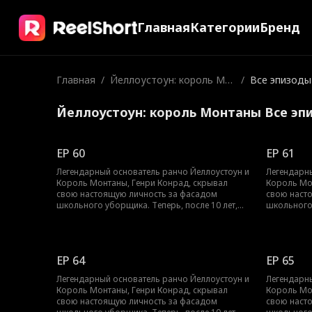
Главная
Категории
Бренд
Главная
/
Йеллоустоун: король Мо
/
Все эпизоды
нтаны
Йеллоустоун: король Монтаны Все эп
EP 60
EP 61
Легендарный основатель ранчо Йеллоустоун и
Легендарн
Король Монтаны, Генри Конрад, скрывал
Король Мо
свою настоящую личность за фасадом
свою наст
школьного уборщика. Теперь, после 10 лет,
школьного 
он возвращается на свой трон. Однако, до
он возвращ
того как он сможет раскрыть свою настоящую
того как о
личность, его сын будет подвержен буллингу,
личность, 
издевательствам и унижению. Генри дает
издеватель
EP 64
EP 65
клятву защитить своего сына, расквитаться с
клятву защ
хулиганами и победить несправедливость в
хулиганами
Легендарный основатель ранчо Йеллоустоун и
Легендарн
этой долине, как настоящий король.
этой долин
Король Монтаны, Генри Конрад, скрывал
Король Мо
свою настоящую личность за фасадом
свою наст