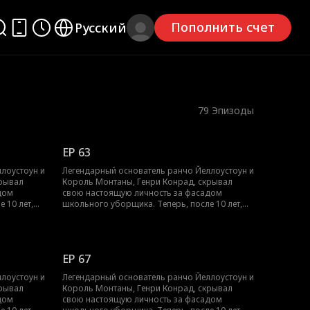
Пополнить счет
Русский
79
Эпизоды
EP 63
лоустоун и
Легендарный основатель ранчо Йеллоустоун и
крывал
Король Монтаны, Генри Конрад, скрывал
дом
свою настоящую личность за фасадом
 10 лет,
школьного уборщика. Теперь, после 10 лет,
ако, до
он возвращается на свой трон. Однако, до
 настоящую
того как он сможет раскрыть свою настоящую
буллингу,
личность, его сын будет подвержен буллингу,
 дает
издевательствам и унижению. Генри дает
EP 67
итаться с
клятву защитить своего сына, расквитаться с
ивость в
хулиганами и победить несправедливость в
лоустоун и
Легендарный основатель ранчо Йеллоустоун и
.
этой долине, как настоящий король.
крывал
Король Монтаны, Генри Конрад, скрывал
дом
свою настоящую личность за фасадом