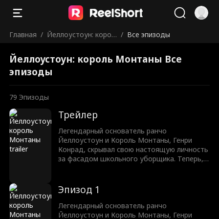
Главная
/
Йеллоустоун: корол
/
Все эпизоды
ь Монтаны
Йеллоустоун: король Монтаны Все
эпизоды
79
Эпизоды
Трейлер
Легендарный основатель ранчо
Йеллоустоун и Король Монтаны, Генри
Конрад, скрывал свою настоящую личность
за фасадом школьного уборщика. Теперь,
после 10 лет, он возвращается на свой
трон. Однако, до того как он сможет
раскрыть свою настоящую личность, его
Эпизод 1
сын будет подвержен буллингу,
издевательствам и унижению. Генри дает
Легендарный основатель ранчо
клятву защитить своего сына, расквитаться
Йеллоустоун и Король Монтаны, Генри