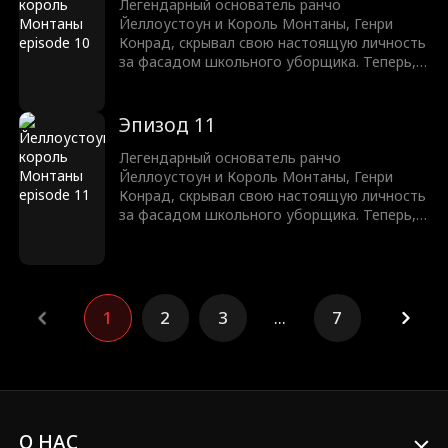
издевательствам и унижению. Генри дает
Легендарный основатель ранчо
клятву защитить своего сына, расквитаться
Йеллоустоун и Король Монтаны, Генри
с хулиганами и победить несправедливость
Конрад, скрывал свою настоящую личность
в этой долине, как настоящий король.
за фасадом школьного уборщика. Теперь,
после 10 лет, он возвращается на свой
трон. Однако, до того как он сможет
раскрыть свою настоящую личность, его
Эпизод 11
сын будет подвержен буллингу,
издевательствам и унижению. Генри дает
Легендарный основатель ранчо
клятву защитить своего сына, расквитаться
Йеллоустоун и Король Монтаны, Генри
с хулиганами и победить несправедливость
Конрад, скрывал свою настоящую личность
в этой долине, как настоящий король.
за фасадом школьного уборщика. Теперь,
после 10 лет, он возвращается на свой
трон. Однако, до того как он сможет
раскрыть свою настоящую личность, его
сын будет подвержен буллингу,
издевательствам и унижению. Генри дает
1
2
3
...
7
клятву защитить своего сына, расквитаться
с хулиганами и победить несправедливость
в этой долине, как настоящий король.
О НАС