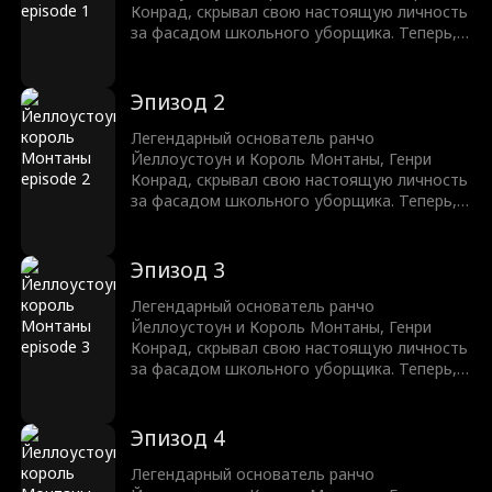
с хулиганами и победить несправедливость
Конрад, скрывал свою настоящую личность
в этой долине, как настоящий король.
за фасадом школьного уборщика. Теперь,
после 10 лет, он возвращается на свой
трон. Однако, до того как он сможет
раскрыть свою настоящую личность, его
Эпизод 2
сын будет подвержен буллингу,
издевательствам и унижению. Генри дает
Легендарный основатель ранчо
клятву защитить своего сына, расквитаться
Йеллоустоун и Король Монтаны, Генри
с хулиганами и победить несправедливость
Конрад, скрывал свою настоящую личность
в этой долине, как настоящий король.
за фасадом школьного уборщика. Теперь,
после 10 лет, он возвращается на свой
трон. Однако, до того как он сможет
раскрыть свою настоящую личность, его
Эпизод 3
сын будет подвержен буллингу,
издевательствам и унижению. Генри дает
Легендарный основатель ранчо
клятву защитить своего сына, расквитаться
Йеллоустоун и Король Монтаны, Генри
с хулиганами и победить несправедливость
Конрад, скрывал свою настоящую личность
в этой долине, как настоящий король.
за фасадом школьного уборщика. Теперь,
после 10 лет, он возвращается на свой
трон. Однако, до того как он сможет
раскрыть свою настоящую личность, его
Эпизод 4
сын будет подвержен буллингу,
издевательствам и унижению. Генри дает
Легендарный основатель ранчо