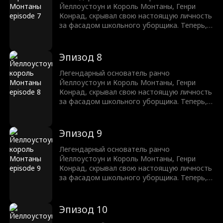
клятву защитить своего сына, расквитаться
Йеллоустоун и Король Монтаны, Генри
с хулиганами и победить несправедливость
Конрад, скрывал свою настоящую личность
в этой долине, как настоящий король.
за фасадом школьного уборщика. Теперь,
после 10 лет, он возвращается на свой
трон. Однако, до того как он сможет
раскрыть свою настоящую личность, его
Эпизод 8
сын будет подвержен буллингу,
издевательствам и унижению. Генри дает
Легендарный основатель ранчо
клятву защитить своего сына, расквитаться
Йеллоустоун и Король Монтаны, Генри
с хулиганами и победить несправедливость
Конрад, скрывал свою настоящую личность
в этой долине, как настоящий король.
за фасадом школьного уборщика. Теперь,
после 10 лет, он возвращается на свой
трон. Однако, до того как он сможет
раскрыть свою настоящую личность, его
Эпизод 9
сын будет подвержен буллингу,
издевательствам и унижению. Генри дает
Легендарный основатель ранчо
клятву защитить своего сына, расквитаться
Йеллоустоун и Король Монтаны, Генри
с хулиганами и победить несправедливость
Конрад, скрывал свою настоящую личность
в этой долине, как настоящий король.
за фасадом школьного уборщика. Теперь,
после 10 лет, он возвращается на свой
трон. Однако, до того как он сможет
раскрыть свою настоящую личность, его
Эпизод 10
сын будет подвержен буллингу,