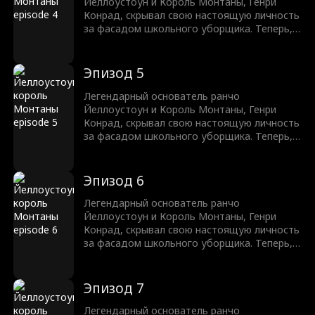
клятву защитить своего сына, расквитаться
Йеллоустоун и Король Монтаны, Генри
с хулиганами и победить несправедливость
Конрад, скрывал свою настоящую личность
в этой долине, как настоящий король.
за фасадом школьного уборщика. Теперь,
после 10 лет, он возвращается на свой
трон. Однако, до того как он сможет
раскрыть свою настоящую личность, его
Эпизод 5
сын будет подвержен буллингу,
издевательствам и унижению. Генри дает
Легендарный основатель ранчо
клятву защитить своего сына, расквитаться
Йеллоустоун и Король Монтаны, Генри
с хулиганами и победить несправедливость
Конрад, скрывал свою настоящую личность
в этой долине, как настоящий король.
за фасадом школьного уборщика. Теперь,
после 10 лет, он возвращается на свой
трон. Однако, до того как он сможет
раскрыть свою настоящую личность, его
Эпизод 6
сын будет подвержен буллингу,
издевательствам и унижению. Генри дает
Легендарный основатель ранчо
клятву защитить своего сына, расквитаться
Йеллоустоун и Король Монтаны, Генри
с хулиганами и победить несправедливость
Конрад, скрывал свою настоящую личность
в этой долине, как настоящий король.
за фасадом школьного уборщика. Теперь,
после 10 лет, он возвращается на свой
трон. Однако, до того как он сможет
раскрыть свою настоящую личность, его
Эпизод 7
сын будет подвержен буллингу,
издевательствам и унижению. Генри дает
Легендарный основатель ранчо