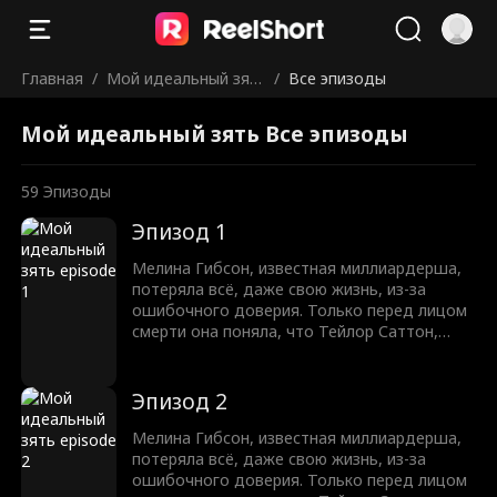
Главная
/
Мой идеальный зят
/
Все эпизоды
ь
Мой идеальный зять Все эпизоды
59
Эпизоды
Эпизод 1
Мелина Гибсон, известная миллиардерша,
потеряла всё, даже свою жизнь, из-за
ошибочного доверия. Только перед лицом
смерти она поняла, что Тейлор Саттон,
мужчина, который был помолвлен с её
дочерью Милли, должен был стать её
зятем. Мелина переродилась и вернулась на
Эпизод 2
десять лет назад, до помолвки Милли с
Джексоном Перри, человеком, который её
Мелина Гибсон, известная миллиардерша,
убил. Тронутая добротой Тейлора в
потеряла всё, даже свою жизнь, из-за
прошлой жизни, Мелина поклялась
ошибочного доверия. Только перед лицом