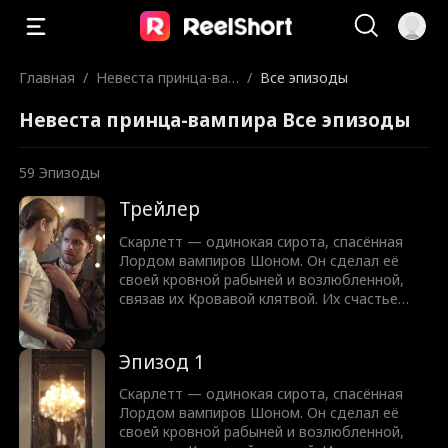
Главная
/
Невеста принца-вам
/
Все эпизоды
пира
Невеста принца-вампира Все эпизоды
59
Эпизоды
Трейлер
Скарлетт — одинокая сирота, спасённая
Лордом вампиров Шоном. Он сделал её
своей кровной рабыней и возлюбленной,
связав их Кровавой клятвой. Их счастье
рушится с появлением опасной Челси,
которая соблазняет Шона. Одержимый ею,
он нарушает клятву и оставляет Скарлетт
Эпизод 1
умирать. Пережив предательство, Скарлетт
решает жить ради себя. В смертельный
Скарлетт — одинокая сирота, спасённая
момент её спасает вампирский принц Алдер
Лордом вампиров Шоном. Он сделал её
— человек, которому она когда-то уже
своей кровной рабыней и возлюбленной,