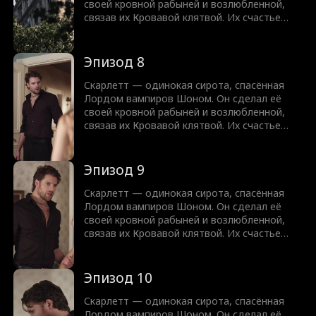
— человек, которому она когда-то уже
своей кровной рабыней и возлюбленной,
помогла.
связав их Кровавой клятвой. Их счастье
рушится с появлением опасной Челси,
которая соблазняет Шона. Одержимый ею,
он нарушает клятву и оставляет Скарлетт
Эпизод 8
умирать. Пережив предательство, Скарлетт
решает жить ради себя. В смертельный
Скарлетт — одинокая сирота, спасённая
момент её спасает вампирский принц Алдер
Лордом вампиров Шоном. Он сделал её
— человек, которому она когда-то уже
своей кровной рабыней и возлюбленной,
помогла.
связав их Кровавой клятвой. Их счастье
рушится с появлением опасной Челси,
которая соблазняет Шона. Одержимый ею,
он нарушает клятву и оставляет Скарлетт
Эпизод 9
умирать. Пережив предательство, Скарлетт
решает жить ради себя. В смертельный
Скарлетт — одинокая сирота, спасённая
момент её спасает вампирский принц Алдер
Лордом вампиров Шоном. Он сделал её
— человек, которому она когда-то уже
своей кровной рабыней и возлюбленной,
помогла.
связав их Кровавой клятвой. Их счастье
рушится с появлением опасной Челси,
которая соблазняет Шона. Одержимый ею,
он нарушает клятву и оставляет Скарлетт
Эпизод 10
умирать. Пережив предательство, Скарлетт
решает жить ради себя. В смертельный
Скарлетт — одинокая сирота, спасённая
момент её спасает вампирский принц Алдер
Лордом вампиров Шоном. Он сделал её