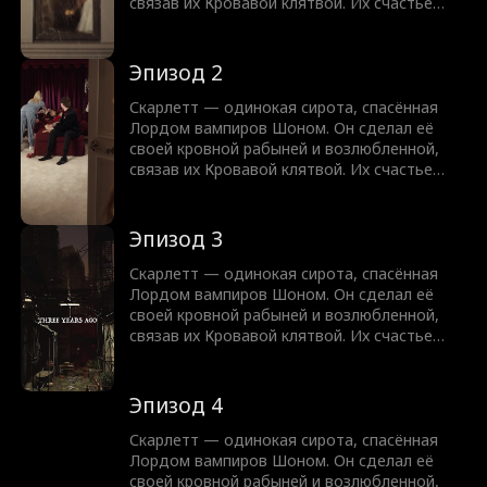
помогла.
связав их Кровавой клятвой. Их счастье
рушится с появлением опасной Челси,
которая соблазняет Шона. Одержимый ею,
он нарушает клятву и оставляет Скарлетт
Эпизод 2
умирать. Пережив предательство, Скарлетт
решает жить ради себя. В смертельный
Скарлетт — одинокая сирота, спасённая
момент её спасает вампирский принц Алдер
Лордом вампиров Шоном. Он сделал её
— человек, которому она когда-то уже
своей кровной рабыней и возлюбленной,
помогла.
связав их Кровавой клятвой. Их счастье
рушится с появлением опасной Челси,
которая соблазняет Шона. Одержимый ею,
он нарушает клятву и оставляет Скарлетт
Эпизод 3
умирать. Пережив предательство, Скарлетт
решает жить ради себя. В смертельный
Скарлетт — одинокая сирота, спасённая
момент её спасает вампирский принц Алдер
Лордом вампиров Шоном. Он сделал её
— человек, которому она когда-то уже
своей кровной рабыней и возлюбленной,
помогла.
связав их Кровавой клятвой. Их счастье
рушится с появлением опасной Челси,
которая соблазняет Шона. Одержимый ею,
он нарушает клятву и оставляет Скарлетт
Эпизод 4
умирать. Пережив предательство, Скарлетт
решает жить ради себя. В смертельный
Скарлетт — одинокая сирота, спасённая
момент её спасает вампирский принц Алдер
Лордом вампиров Шоном. Он сделал её
— человек, которому она когда-то уже
своей кровной рабыней и возлюбленной,