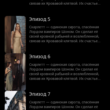
помогла.
связав их Кровавой клятвой. Их счастье
рушится с появлением опасной Челси,
которая соблазняет Шона. Одержимый ею,
он нарушает клятву и оставляет Скарлетт
Эпизод 5
умирать. Пережив предательство, Скарлетт
решает жить ради себя. В смертельный
Скарлетт — одинокая сирота, спасённая
момент её спасает вампирский принц Алдер
Лордом вампиров Шоном. Он сделал её
— человек, которому она когда-то уже
своей кровной рабыней и возлюбленной,
помогла.
связав их Кровавой клятвой. Их счастье
рушится с появлением опасной Челси,
которая соблазняет Шона. Одержимый ею,
он нарушает клятву и оставляет Скарлетт
Эпизод 6
умирать. Пережив предательство, Скарлетт
решает жить ради себя. В смертельный
Скарлетт — одинокая сирота, спасённая
момент её спасает вампирский принц Алдер
Лордом вампиров Шоном. Он сделал её
— человек, которому она когда-то уже
своей кровной рабыней и возлюбленной,
помогла.
связав их Кровавой клятвой. Их счастье
рушится с появлением опасной Челси,
которая соблазняет Шона. Одержимый ею,
он нарушает клятву и оставляет Скарлетт
Эпизод 7
умирать. Пережив предательство, Скарлетт
решает жить ради себя. В смертельный
Скарлетт — одинокая сирота, спасённая
момент её спасает вампирский принц Алдер
Лордом вампиров Шоном. Он сделал её