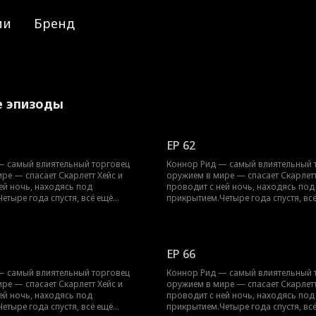
ии
Бренд
е эпизоды
EP 62
— самый влиятельный торговец
Коннор Рид — самый влиятельный 
ре — спасает Скарлетт Хейс и
оружием в мире — спасает Скарлетт
ей ночь, находясь под
проводит с ней ночь, находясь под
етыре года спустя, всё ещё
прикрытием.Четыре года спустя, вс
карлетт появляется… с их
скрываясь, Скарлетт появляется… с
перь Коннору предстоит защитить
ребёнком.Теперь Коннору предстои
 раскрыв свою настоящую личность.
их обоих, не раскрыв свою настоя
EP 66
— самый влиятельный торговец
Коннор Рид — самый влиятельный 
ре — спасает Скарлетт Хейс и
оружием в мире — спасает Скарлетт
ей ночь, находясь под
проводит с ней ночь, находясь под
етыре года спустя, всё ещё
прикрытием.Четыре года спустя, вс