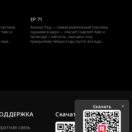
 их
скрываясь, Скарлетт появляется… с их
т защитить
ребёнком.Теперь Коннору предстоит защитить
щую личность.
их обоих, не раскрыв свою настоящую личность.
EP 71
торговец
Коннор Рид — самый влиятельный торговец
 Хейс и
оружием в мире — спасает Скарлетт Хейс и
проводит с ней ночь, находясь под
ё ещё
прикрытием.Четыре года спустя, всё ещё
 их
скрываясь, Скарлетт появляется… с их
т защитить
ребёнком.Теперь Коннору предстоит защитить
щую личность.
их обоих, не раскрыв свою настоящую личность.
Скачать
ОДДЕРЖКА
Скачать
ратная связь