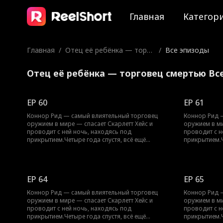
Главная
Категор
Главная
/
Отец её ребёнка — торго
/
Все эпизоды
вец смертью
Отец её ребёнка — торговец смертью Вс
EP 60
EP 61
Коннор Рид — самый влиятельный торговец
Коннор Рид 
оружием в мире — спасает Скарлетт Хейс и
оружием в ми
проводит с ней ночь, находясь под
проводит с н
прикрытием.Четыре года спустя, всё ещё
прикрытием.Ч
скрываясь, Скарлетт появляется… с их
скрываясь, С
ребёнком.Теперь Коннору предстоит защитить
ребёнком.Те
их обоих, не раскрыв свою настоящую личность.
их обоих, не
EP 64
EP 65
Коннор Рид — самый влиятельный торговец
Коннор Рид 
оружием в мире — спасает Скарлетт Хейс и
оружием в ми
проводит с ней ночь, находясь под
проводит с н
прикрытием.Четыре года спустя, всё ещё
прикрытием.Ч