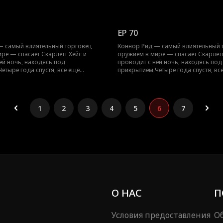
карлетт появляется… с их
скрываясь, Скарлетт появляется… с
перь Коннору предстоит защитить
ребёнком.Теперь Коннору предстои
 раскрыв свою настоящую личность.
их обоих, не раскрыв свою настоя
EP 70
— самый влиятельный торговец
Коннор Рид — самый влиятельный 
ре — спасает Скарлетт Хейс и
оружием в мире — спасает Скарлетт
ей ночь, находясь под
проводит с ней ночь, находясь под
етыре года спустя, всё ещё
прикрытием.Четыре года спустя, вс
карлетт появляется… с их
скрываясь, Скарлетт появляется… с
перь Коннору предстоит защитить
ребёнком.Теперь Коннору предстои
 раскрыв свою настоящую личность.
их обоих, не раскрыв свою настоя
1
2
3
4
5
6
7
О НАС
П
Условия предоставления
Об