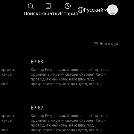
Русский
Поиск
Скачать
История
75
Эпизоды
EP 63
торговец
Коннор Рид — самый влиятельный торговец
 Хейс и
оружием в мире — спасает Скарлетт Хейс и
проводит с ней ночь, находясь под
ё ещё
прикрытием.Четыре года спустя, всё ещё
 их
скрываясь, Скарлетт появляется… с их
т защитить
ребёнком.Теперь Коннору предстоит защитить
щую личность.
их обоих, не раскрыв свою настоящую личность.
EP 67
торговец
Коннор Рид — самый влиятельный торговец
 Хейс и
оружием в мире — спасает Скарлетт Хейс и
проводит с ней ночь, находясь под
ё ещё
прикрытием.Четыре года спустя, всё ещё