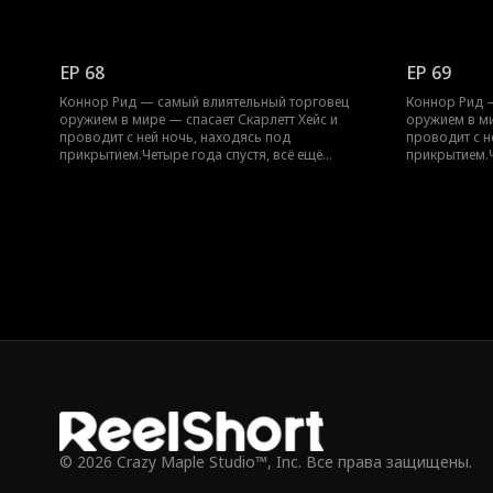
скрываясь, Скарлетт появляется… с их
скрываясь, С
ребёнком.Теперь Коннору предстоит защитить
ребёнком.Те
их обоих, не раскрыв свою настоящую личность.
их обоих, не
EP 68
EP 69
Коннор Рид — самый влиятельный торговец
Коннор Рид 
оружием в мире — спасает Скарлетт Хейс и
оружием в ми
проводит с ней ночь, находясь под
проводит с н
прикрытием.Четыре года спустя, всё ещё
прикрытием.Ч
скрываясь, Скарлетт появляется… с их
скрываясь, С
ребёнком.Теперь Коннору предстоит защитить
ребёнком.Те
их обоих, не раскрыв свою настоящую личность.
их обоих, не
© 2026 Crazy Maple Studio™, Inc. Все права защищены.