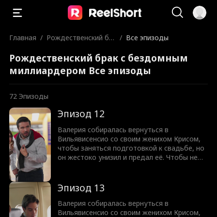
Главная
/
Рождественский бр
/
Все эпизоды
ак с бездомным мил
Рождественский брак с бездомным
лиардером
миллиардером Все эпизоды
72
Эпизоды
Эпизод 12
Валерия собиралась вернуться в
Вильявисенсио со своим женихом Крисом,
чтобы заняться подготовкой к свадьбе, но
он жестоко унизил и предал её. Чтобы не
опозориться перед семьёй, Валерия
вынуждена выйти замуж за Самуэля —
бездомного, которому она помогала. Но
Эпизод 13
она и не подозревала, что Самуэль вовсе
не простой бездомный, а харизматичный и
Валерия собиралась вернуться в
привлекательный миллиардер, генеральный
Вильявисенсио со своим женихом Крисом,