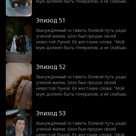
муж должен быть генералом, а не слабым
учёным!" разожгли в нём огонь. С разбитым
достоинством Шон клянётся отомстить.
Оставив учёную жизнь позади, он восстаёт
Эпизод 51
из пепла, чтобы завоевать землю и вернуть
свою судьбу легендарного генерала. Никто
Вынужденный оставить боевой путь ради
не может остановить мужчину, которому
учёной жизни, Шон был предан своей
суждено править.
невестой Луной. Её жестокие слова: "Мой
муж должен быть генералом, а не слабым
учёным!" разожгли в нём огонь. С разбитым
достоинством Шон клянётся отомстить.
Оставив учёную жизнь позади, он восстаёт
Эпизод 52
из пепла, чтобы завоевать землю и вернуть
свою судьбу легендарного генерала. Никто
Вынужденный оставить боевой путь ради
не может остановить мужчину, которому
учёной жизни, Шон был предан своей
суждено править.
невестой Луной. Её жестокие слова: "Мой
муж должен быть генералом, а не слабым
учёным!" разожгли в нём огонь. С разбитым
достоинством Шон клянётся отомстить.
Оставив учёную жизнь позади, он восстаёт
Эпизод 53
из пепла, чтобы завоевать землю и вернуть
свою судьбу легендарного генерала. Никто
Вынужденный оставить боевой путь ради
не может остановить мужчину, которому
учёной жизни, Шон был предан своей
суждено править.
невестой Луной. Её жестокие слова: "Мой