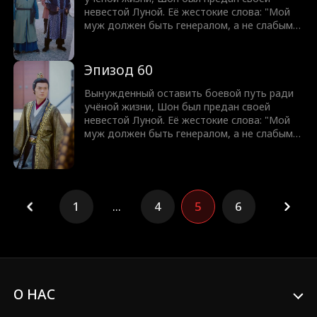
суждено править.
невестой Луной. Её жестокие слова: "Мой
муж должен быть генералом, а не слабым
учёным!" разожгли в нём огонь. С разбитым
достоинством Шон клянётся отомстить.
Оставив учёную жизнь позади, он восстаёт
Эпизод 60
из пепла, чтобы завоевать землю и вернуть
свою судьбу легендарного генерала. Никто
Вынужденный оставить боевой путь ради
не может остановить мужчину, которому
учёной жизни, Шон был предан своей
суждено править.
невестой Луной. Её жестокие слова: "Мой
муж должен быть генералом, а не слабым
учёным!" разожгли в нём огонь. С разбитым
достоинством Шон клянётся отомстить.
Оставив учёную жизнь позади, он восстаёт
из пепла, чтобы завоевать землю и вернуть
свою судьбу легендарного генерала. Никто
1
...
4
5
6
не может остановить мужчину, которому
суждено править.
О НАС