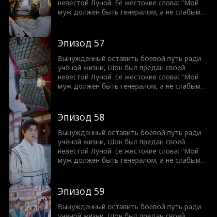
суждено править.
невестой Луной. Её жестокие слова: "Мой
муж должен быть генералом, а не слабым
учёным!" разожгли в нём огонь. С разбитым
достоинством Шон клянётся отомстить.
Оставив учёную жизнь позади, он восстаёт
Эпизод 57
из пепла, чтобы завоевать землю и вернуть
свою судьбу легендарного генерала. Никто
Вынужденный оставить боевой путь ради
не может остановить мужчину, которому
учёной жизни, Шон был предан своей
суждено править.
невестой Луной. Её жестокие слова: "Мой
муж должен быть генералом, а не слабым
учёным!" разожгли в нём огонь. С разбитым
достоинством Шон клянётся отомстить.
Оставив учёную жизнь позади, он восстаёт
Эпизод 58
из пепла, чтобы завоевать землю и вернуть
свою судьбу легендарного генерала. Никто
Вынужденный оставить боевой путь ради
не может остановить мужчину, которому
учёной жизни, Шон был предан своей
суждено править.
невестой Луной. Её жестокие слова: "Мой
муж должен быть генералом, а не слабым
учёным!" разожгли в нём огонь. С разбитым
достоинством Шон клянётся отомстить.
Оставив учёную жизнь позади, он восстаёт
Эпизод 59
из пепла, чтобы завоевать землю и вернуть
свою судьбу легендарного генерала. Никто
Вынужденный оставить боевой путь ради
не может остановить мужчину, которому
учёной жизни, Шон был предан своей