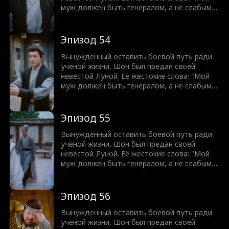
муж должен быть генералом, а не слабым
учёным!" разожгли в нём огонь. С разбитым
достоинством Шон клянётся отомстить.
Оставив учёную жизнь позади, он восстаёт
Эпизод 54
из пепла, чтобы завоевать землю и вернуть
свою судьбу легендарного генерала. Никто
Вынужденный оставить боевой путь ради
не может остановить мужчину, которому
учёной жизни, Шон был предан своей
суждено править.
невестой Луной. Её жестокие слова: "Мой
муж должен быть генералом, а не слабым
учёным!" разожгли в нём огонь. С разбитым
достоинством Шон клянётся отомстить.
Оставив учёную жизнь позади, он восстаёт
Эпизод 55
из пепла, чтобы завоевать землю и вернуть
свою судьбу легендарного генерала. Никто
Вынужденный оставить боевой путь ради
не может остановить мужчину, которому
учёной жизни, Шон был предан своей
суждено править.
невестой Луной. Её жестокие слова: "Мой
муж должен быть генералом, а не слабым
учёным!" разожгли в нём огонь. С разбитым
достоинством Шон клянётся отомстить.
Оставив учёную жизнь позади, он восстаёт
Эпизод 56
из пепла, чтобы завоевать землю и вернуть
свою судьбу легендарного генерала. Никто
Вынужденный оставить боевой путь ради
не может остановить мужчину, которому
учёной жизни, Шон был предан своей