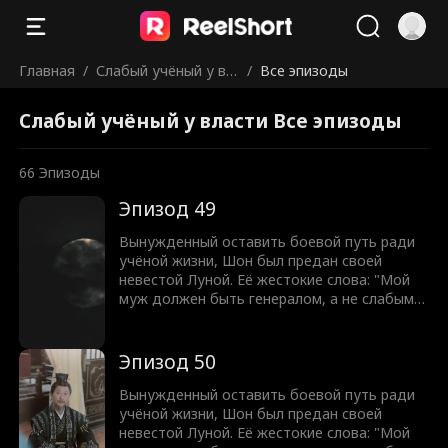
Главная
/
Слабый учёный у вл
/
Все эпизоды
асти
Слабый учёный у власти Все эпизоды
66
Эпизоды
Эпизод 49
Вынужденный оставить боевой путь ради
учёной жизни, Шон был предан своей
невестой Луной. Её жестокие слова: "Мой
муж должен быть генералом, а не слабым
учёным!" разожгли в нём огонь. С разбитым
достоинством Шон клянётся отомстить.
Оставив учёную жизнь позади, он восстаёт
Эпизод 50
из пепла, чтобы завоевать землю и вернуть
свою судьбу легендарного генерала. Никто
Вынужденный оставить боевой путь ради
не может остановить мужчину, которому
учёной жизни, Шон был предан своей
суждено править.
невестой Луной. Её жестокие слова: "Мой