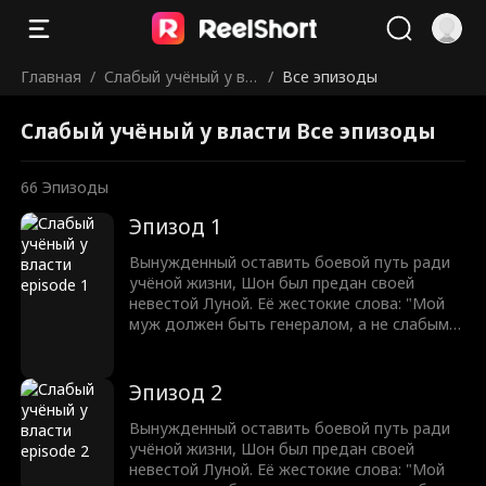
Главная
/
Слабый учёный у вл
/
Все эпизоды
асти
Слабый учёный у власти Все эпизоды
66
Эпизоды
Эпизод 1
Вынужденный оставить боевой путь ради
учёной жизни, Шон был предан своей
невестой Луной. Её жестокие слова: "Мой
муж должен быть генералом, а не слабым
учёным!" разожгли в нём огонь. С разбитым
достоинством Шон клянётся отомстить.
Оставив учёную жизнь позади, он восстаёт
Эпизод 2
из пепла, чтобы завоевать землю и вернуть
свою судьбу легендарного генерала. Никто
Вынужденный оставить боевой путь ради
не может остановить мужчину, которому
учёной жизни, Шон был предан своей
суждено править.
невестой Луной. Её жестокие слова: "Мой