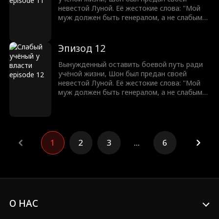
суждено править.
невестой Луной. Её жестокие слова: "Мой
муж должен быть генералом, а не слабым
учёным!" разожгли в нём огонь. С разбитым
достоинством Шон клянётся отомстить.
Оставив учёную жизнь позади, он восстаёт
Эпизод 12
из пепла, чтобы завоевать землю и вернуть
свою судьбу легендарного генерала. Никто
Вынужденный оставить боевой путь ради
не может остановить мужчину, которому
учёной жизни, Шон был предан своей
суждено править.
невестой Луной. Её жестокие слова: "Мой
муж должен быть генералом, а не слабым
учёным!" разожгли в нём огонь. С разбитым
достоинством Шон клянётся отомстить.
Оставив учёную жизнь позади, он восстаёт
из пепла, чтобы завоевать землю и вернуть
свою судьбу легендарного генерала. Никто
1
2
3
...
6
не может остановить мужчину, которому
суждено править.
О НАС