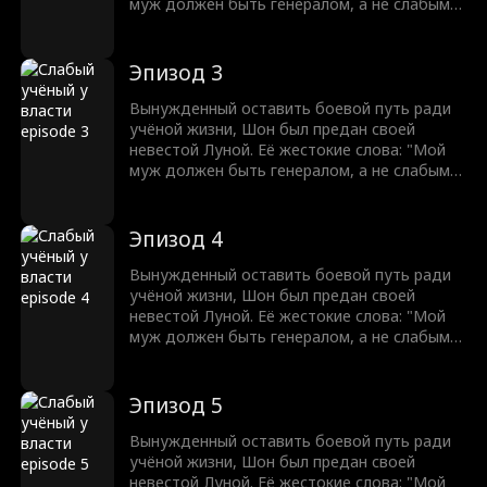
муж должен быть генералом, а не слабым
учёным!" разожгли в нём огонь. С разбитым
достоинством Шон клянётся отомстить.
Оставив учёную жизнь позади, он восстаёт
Эпизод 3
из пепла, чтобы завоевать землю и вернуть
свою судьбу легендарного генерала. Никто
Вынужденный оставить боевой путь ради
не может остановить мужчину, которому
учёной жизни, Шон был предан своей
суждено править.
невестой Луной. Её жестокие слова: "Мой
муж должен быть генералом, а не слабым
учёным!" разожгли в нём огонь. С разбитым
достоинством Шон клянётся отомстить.
Оставив учёную жизнь позади, он восстаёт
Эпизод 4
из пепла, чтобы завоевать землю и вернуть
свою судьбу легендарного генерала. Никто
Вынужденный оставить боевой путь ради
не может остановить мужчину, которому
учёной жизни, Шон был предан своей
суждено править.
невестой Луной. Её жестокие слова: "Мой
муж должен быть генералом, а не слабым
учёным!" разожгли в нём огонь. С разбитым
достоинством Шон клянётся отомстить.
Оставив учёную жизнь позади, он восстаёт
Эпизод 5
из пепла, чтобы завоевать землю и вернуть
свою судьбу легендарного генерала. Никто
Вынужденный оставить боевой путь ради
не может остановить мужчину, которому
учёной жизни, Шон был предан своей
суждено править.
невестой Луной. Её жестокие слова: "Мой