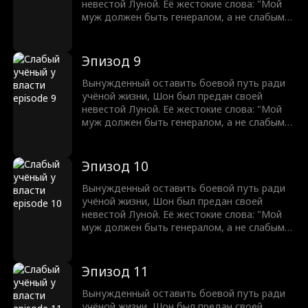
суждено править.
невестой Луной. Её жестокие слова: "Мой
муж должен быть генералом, а не слабым
учёным!" разожгли в нём огонь. С разбитым
достоинством Шон клянётся отомстить.
Оставив учёную жизнь позади, он восстаёт
Эпизод 9
из пепла, чтобы завоевать землю и вернуть
свою судьбу легендарного генерала. Никто
Вынужденный оставить боевой путь ради
не может остановить мужчину, которому
учёной жизни, Шон был предан своей
суждено править.
невестой Луной. Её жестокие слова: "Мой
муж должен быть генералом, а не слабым
учёным!" разожгли в нём огонь. С разбитым
достоинством Шон клянётся отомстить.
Оставив учёную жизнь позади, он восстаёт
Эпизод 10
из пепла, чтобы завоевать землю и вернуть
свою судьбу легендарного генерала. Никто
Вынужденный оставить боевой путь ради
не может остановить мужчину, которому
учёной жизни, Шон был предан своей
суждено править.
невестой Луной. Её жестокие слова: "Мой
муж должен быть генералом, а не слабым
учёным!" разожгли в нём огонь. С разбитым
достоинством Шон клянётся отомстить.
Оставив учёную жизнь позади, он восстаёт
Эпизод 11
из пепла, чтобы завоевать землю и вернуть
свою судьбу легендарного генерала. Никто
Вынужденный оставить боевой путь ради
не может остановить мужчину, которому
учёной жизни, Шон был предан своей