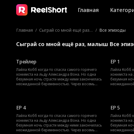
Главная
Категор
Главная
/
Сыграй со мной ещё раз,
/
Все эпизоды
малыш
Сыграй со мной ещё раз, малыш Все эпи
Трейлер
EP 1
Лайла Кобб когда-то спасла самого горячего
Лайла Кобб к
хоккеиста на льду Александра Вона. Но одна
хоккеиста на
безумная ночь страсти между ними закончилась
безумная ноч
неожиданной беременностью. Через восемь
неожиданной
месяцев Лайлу выгнали из семьи, и она родила
месяцев Лайл
недоношенного мальчика. Чтобы оплатить
недоношенно
огромные больничные счета, ей пришлось
огромные бо
работать на износ. А Александр всё это время не
работать на 
EP 4
EP 5
переставал её искать. Он полон решимости
переставал е
подарить Лайле и их ребёнку всю свою любовь и
подарить Лай
Лайла Кобб когда-то спасла самого горячего
Лайла Кобб к
заботу. Но успеет ли он их найти, пока не стало
заботу. Но ус
хоккеиста на льду Александра Вона. Но одна
хоккеиста на
слишком поздно?
слишком поз
безумная ночь страсти между ними закончилась
безумная ноч
неожиданной беременностью. Через восемь
неожиданной