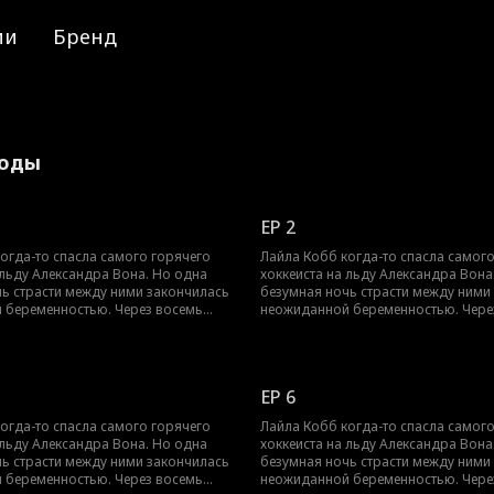
ии
Бренд
зоды
EP 2
огда-то спасла самого горячего
Лайла Кобб когда-то спасла самог
 льду Александра Вона. Но одна
хоккеиста на льду Александра Вона
ь страсти между ними закончилась
безумная ночь страсти между ними
 беременностью. Через восемь
неожиданной беременностью. Чере
у выгнали из семьи, и она родила
месяцев Лайлу выгнали из семьи, и
го мальчика. Чтобы оплатить
недоношенного мальчика. Чтобы о
льничные счета, ей пришлось
огромные больничные счета, ей п
износ. А Александр всё это время не
работать на износ. А Александр всё
EP 6
ё искать. Он полон решимости
переставал её искать. Он полон ре
ле и их ребёнку всю свою любовь и
подарить Лайле и их ребёнку всю 
огда-то спасла самого горячего
Лайла Кобб когда-то спасла самог
пеет ли он их найти, пока не стало
заботу. Но успеет ли он их найти, по
 льду Александра Вона. Но одна
хоккеиста на льду Александра Вона
дно?
слишком поздно?
ь страсти между ними закончилась
безумная ночь страсти между ними
 беременностью. Через восемь
неожиданной беременностью. Чере