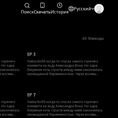
Русский
Поиск
Скачать
История
69
Эпизоды
EP 3
о горячего
Лайла Кобб когда-то спасла самого горячего
. Но одна
хоккеиста на льду Александра Вона. Но одна
 закончилась
безумная ночь страсти между ними закончилась
з восемь
неожиданной беременностью. Через восемь
 она родила
месяцев Лайлу выгнали из семьи, и она родила
платить
недоношенного мальчика. Чтобы оплатить
ришлось
огромные больничные счета, ей пришлось
 это время не
работать на износ. А Александр всё это время не
EP 7
шимости
переставал её искать. Он полон решимости
свою любовь и
подарить Лайле и их ребёнку всю свою любовь и
о горячего
Лайла Кобб когда-то спасла самого горячего
ка не стало
заботу. Но успеет ли он их найти, пока не стало
. Но одна
хоккеиста на льду Александра Вона. Но одна
слишком поздно?
 закончилась
безумная ночь страсти между ними закончилась
з восемь
неожиданной беременностью. Через восемь