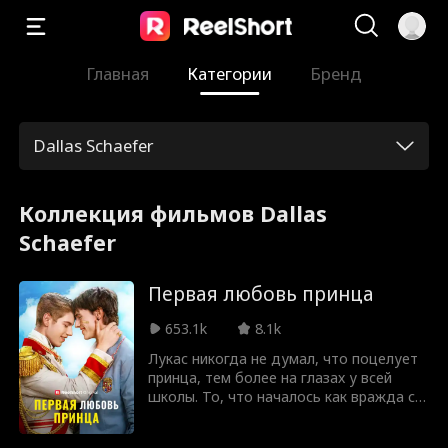
Главная
Категории
Бренд
Dallas Schaefer
Коллекция фильмов Dallas
Schaefer
Первая любовь принца
653.1k
8.1k
Лукас никогда не думал, что поцелует
принца, тем более на глазах у всей
школы. То, что началось как вражда с
принцем Николасом, превратилось в
дружбу, а затем в нечто гораздо