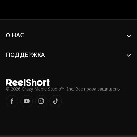
большее. Каждый взгляд, каждое
прикосновение рук манит их друг к
другу... но Николас разрывается между
королевским долгом и растущими
чувствами к Лукасу, которого он когда-
то называл своим врагом. Ни один из
О НАС
них не осмеливается признать правду
до тех пор, пока ее невозможно
больше скрывать.
ПОДДЕРЖКА
© 2026 Crazy Maple Studio™, Inc. Все права защищены.