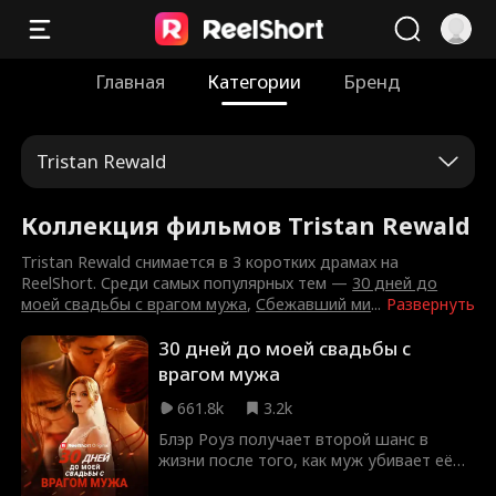
Главная
Категории
Бренд
Tristan Rewald
Коллекция фильмов Tristan Rewald
Tristan Rewald снимается в 3 коротких драмах на
ReelShort. Среди самых популярных тем —
30 дней до
моей свадьбы с врагом мужа
,
Сбежавший ми
...
Развернуть
30 дней до моей свадьбы с
врагом мужа
661.8k
3.2k
Блэр Роуз получает второй шанс в
жизни после того, как муж убивает её
хладнокровно. На этот раз она