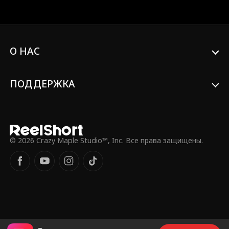
нам переезжает дочь служанки, Лола.
Брат Миллер, которого я люблю больше
всех на свете, разбивает мне сердце на
части. После моего ухода они сходят с
ума, пытаясь найти меня.
О НАС
ПОДДЕРЖКА
© 2026 Crazy Maple Studio™, Inc. Все права защищены.