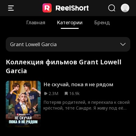
Главная
Категории
Бренд
Grant Lowell Garcia
Коллекция фильмов Grant Lowell
Garcia
Не скучай, пока я не рядом
2.3M
16.9k
Потеряв родителей, я переехала к своей
крёстной, тёте Сандре. Я живу под её
крышей с её двумя сыновьями,
братьями Миллер, окружённая любовью
и заботой. Думаю, что и я буду жить с
одним из них. Но всё меняется, когда к