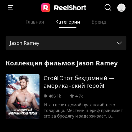
Главная
Категории
Бренд
Jason Ramey
Коллекция фильмов Jason Ramey
Стой! Этот бездомный —
американский герой!
468.1k
4.7k
Итан везет домой прах погибшего
товарища. Местный шериф принимает
его за бродягу и задерживает. В
участке Итана пытают и унижают, но
он терпит ради друга. Когда шериф