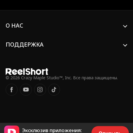
переходит все границы и оскверняет
прах, ситуация накаляется до предела.
И тут появляется бывший подчиненный
Итана — нынешний директор ФБР!
Раскроется ли правда о том, что Итан
О НАС
— герой Америки?
ПОДДЕРЖКА
© 2026 Crazy Maple Studio™, Inc. Все права защищены.
Эксклюзив приложения: