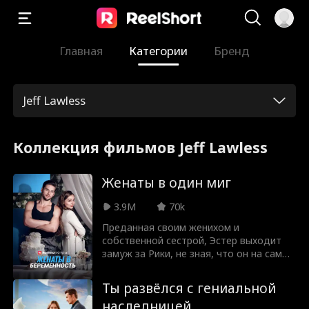
Главная
Категории
Бренд
Jeff Lawless
Коллекция фильмов Jeff Lawless
Женаты в один миг
3.9M
70k
Преданная своим женихом и
собственной сестрой, Эстер выходит
замуж за Рики, не зная, что он на самом
деле тайный миллиардер. Вместе им
предстоит противостоять злой семье
Ты развёлся с гениальной
Эстер, вернуть компанию её матери и
наследницей
найти своё счастье.