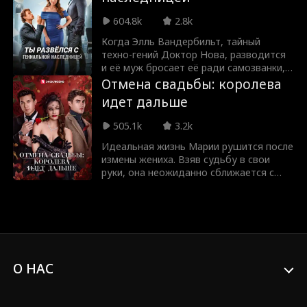
604.8k
2.8k
Когда Элль Вандербильт, тайный
техно-гений Доктор Нова, разводится
и её муж бросает её ради самозванки,
она внезапно выходит замуж за
Отмена свадьбы: королева
красивого незнакомца Роя Гранта -
идет дальше
только чтобы обнаружить, что он
главный соперник её бывшего. Вместе
505.1k
3.2k
Элль и Рой сражаются с её неверным
бывшим и фальшивым Доктором
Идеальная жизнь Марии рушится после
Новой за крупнейший в мире
измены жениха. Взяв судьбу в свои
технологический контракт.
руки, она неожиданно сближается с
Алеком — своим бывшим, а ныне
успешным миллиардером. Их пути
пересекаются, пробуждая забытые
чувства. Мария понимает, что
настоящая любовь непредсказуема,
полна страсти и противиться ей
невозможно.
О НАС