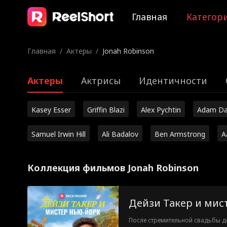
Главная
Категор
Главная
/
Актеры
/
Jonah Robinson
Актеры
Актрисы
Идентичности
Kasey Esser
Griffin Blazi
Alex Pychtin
Adam Da
Samuel Irwin Hill
Ali Badalov
Ben Armstrong
A
Коллекция фильмов Jonah Robinson
Дейзи Такер и мис
После стремительной свадьбы д