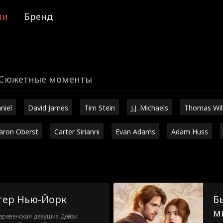
ии
Бренд
Сюжетные моменты
niel
David James
Tim Stein
J.J. Michaels
Thomas Wil
aron Oberst
Carter Sirianni
Evan Adams
Adam Huss
тер Нью-Йорк
Б
м
еревенская девушка Дейзи