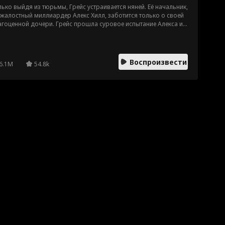
ько выйдя из тюрьмы, Грейс устраивается няней. Её начальник,
жалостный миллиардер Алекс Хилл, заботится только о своей
гоценной дочери. Грейс прошла суровое испытание Алекса и
тепенно завоевала его холодное сердце, но Грейс хранит
ную тайну, способную разрушить всё хорошее.
Воспроизвести
6.1M
54.8k