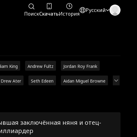
Русский
Поиск
Скачать
История
liam King
Andrew Fultz
Jordan Roy Frank
Drew Ater
Seth Edeen
Aidan Miguel Browne
ывшая заключённая няня и отец-
иллиардер