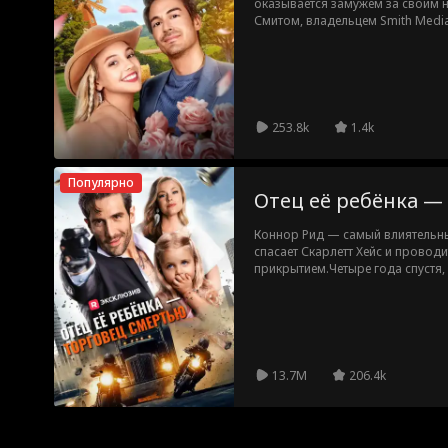
оказывается замужем за своим 
Смитом, владельцем Smith Media
злой вице-президента Гамильтон
их отношения, прежде чем они с
любви.
253.8k
1.4k
Популярно
Отец её ребёнка —
Коннор Рид — самый влиятельн
спасает Скарлетт Хейс и проводи
прикрытием.Четыре года спустя, 
появляется… с их ребёнком.Тепе
их обоих, не раскрыв свою наст
13.7M
206.4k