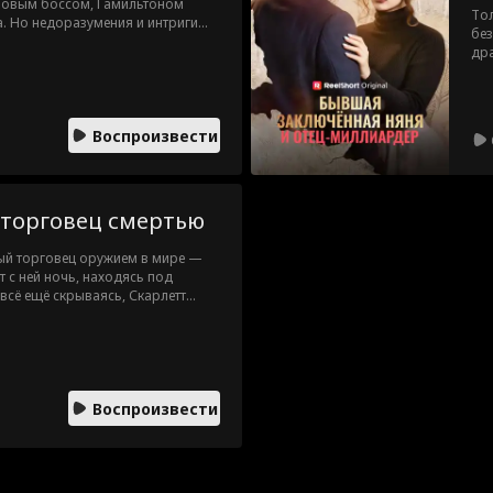
новым боссом, Гамильтоном
Тол
. Но недоразумения и интриги
без
а, Бьянки, угрожают разрушить
дра
могут признаться друг другу в
пос
тём
Воспроизвести
 торговец смертью
ый торговец оружием в мире —
т с ней ночь, находясь под
всё ещё скрываясь, Скарлетт
рь Коннору предстоит защитить
оящую личность.
Воспроизвести