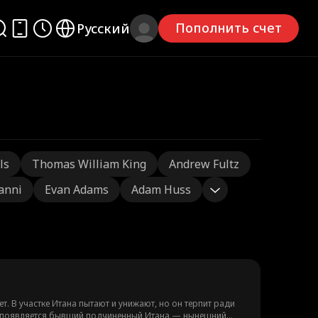
Пополнить счет
Русский
ls
Thomas William King
Andrew Fultz
ianni
Evan Adams
Adam Huss
. В участке Итана пытают и унижают, но он терпит ради
тут появляется бывший подчиненный Итана — нынешний