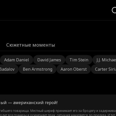
Сюжетные моменты
Adam Daniel
David James
Tim Stein
J.J. Michae
 Badalov
Ben Armstrong
Aaron Oberst
Carter Sir
ный — американский герой!
гибшего товарища. Местный шериф принимает его за бродягу и задерживает
одит все границы и оскверняет прах, ситуация накаляется до предела. И 