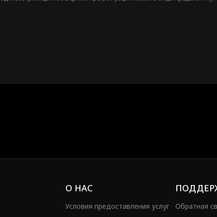
 ли правда о том, что Итан — герой Америки?
О НАС
ПОДДЕР
Условия предоставления услуг
Обратная с