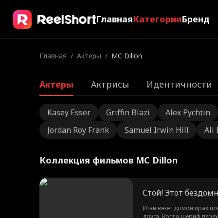
Главная
Категории
Бренд
Главная
/
Актеры
/
MC Dillon
Актеры
Актрисы
Идентичности
Kasey Esser
Griffin Blazi
Alex Pychtin
Jordan Roy Frank
Samuel Irwin Hill
Ali
Коллекция фильмов MC Dillon
Стой! Этот бездом
Итан везет домой прах по
друга. Когда шериф перех