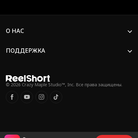
безопасность Грейс снова под угрозой,
её отец нанимает Джека личным
телохранителем. Смогут ли они устоять
друг перед другом, когда вынуждены
проводить каждую секунду вместе?
О НАС
ПОДДЕРЖКА
© 2026 Crazy Maple Studio™, Inc. Все права защищены.