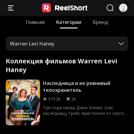
Главная
Категории
Бренд
Warren Levi Haney
Коллекция фильмов Warren Levi
Haney
Наследница и ее ревнивый
телохранитель
319.2k
2k
Три года назад Джек Хокинс спас
наследницу Грейс Кристенсен от злого
преследователя, но при их
воссоединении недоразумение
превращает их во врагов. Теперь, когда