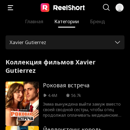
Главная
Категории
Бренд
Xavier Gutierrez
Коллекция фильмов Xavier
Gutierrez
Роковая встреча
4.4M
56.7k
Эмма вынуждена выйти замуж вместо
своей сводной сестры, чтобы отец
продолжал оплачивать медицинские
счета её мамы. Все думали, что она
выходит за старого, некрасивого и
Йеллоустоун: король