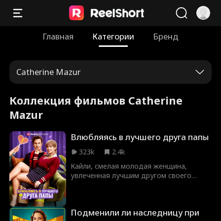
Главная
Категории
Бренд
Catherine Mazur
Коллекция фильмов Catherine
Mazur
Влюбляясь в лучшего друга папы
323k
2.4k
Кайли, смелая молодая женщина,
увлеченная лучшим другом своего
отца, Джексоном, испытывает его
границы, соблазняя своим обаянием.
Джексон изо всех сил пытается устоять,
Подменили ли наследницу при
но напряжение между ними нарастает,