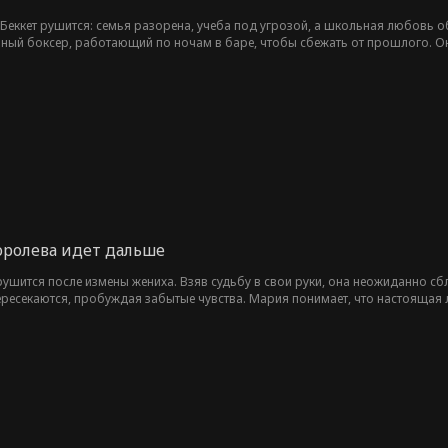
Беккет рушится: семья разорена, учеба под угрозой, а школьная любовь 
ный боксер, работающий по ночам в баре, чтобы сбежать от прошлого. О
изко, и Башу придется выбирать: его мечты или спасение девушки, способно
оролева идет дальше
ушится после измены жениха. Взяв судьбу в свои руки, она неожиданно с
ресекаются, пробуждая забытые чувства. Мария понимает, что настоящая л