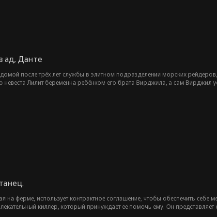
в ад, Данте
домой после трёх лет службы в элитном подразделении морских рейдеров,
о невеста Лилит беременна ребёнком его брата Вирджила, а сам Вирджил усп
режив предательство и унижения, Данте разоблачает ложь брата, показав 
танец.
я на ферме, использует контрактное соглашение, чтобы обеспечить себе ме
лекательный киллер, который принуждает ее помочь ему. Он представляет 
 Когда она наконец сдается, он отстраняется... Но когда они вместе сталки