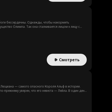
а: боги бессердечны. Однажды, чтобы накормить
ущество Олимпа. Так она сталкивается лицом к лицу с
тобы предать суду. За это время Ария узнаёт правду о
. Вместе они преодолевают опасности, лечат душевные
Смотреть
за Люциана — самого опасного Короля Альф в истории.
о-прежнему уверен, что его невеста — Лейла. В один день
ся навсегда уйти, Ашер понимает, что Вивиан его