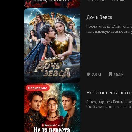
Дочь Зевса
После того, как Ария ста
голодающую семью, она уб
убийцей своей матери — б
своём происхождении, о т
раны и учатся принимать 
2.3M
16.5k
Популярно
Не та невеста, кот
Ашер, партнер Лейлы, пре
Чтобы защитить свою стаю
проходят сразу две свадь
обманула. Обезумев, он бр