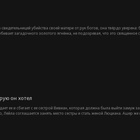
ла свидетельницей убийства своей матери от рук богов, она твёрдо уверен
ивает загадочного золотого ягнёнка, не подозревая, что это священное с
ессмертным Чемпионом Олимпа Кайросом, который забирает её на Олимп, ч
ой силе, что скрыта в ней, и о горькой тайне жестокого прошлого Кайроса
свои судьбы, которые связывают их навеки.
орую он хотел
дает ее и сбегает с ее сестрой Вивиан, которая должна была выйти замуж 
, Лейла соглашается занять место сестры и стать женой Люциана. Ашер же п
бы: Лейлы и Люциана, а также Ашера и Вивиан. Но когда Лейла уже собирает
осается за Лейлой, которая вот-вот исчезнет из его жизни навсегда.