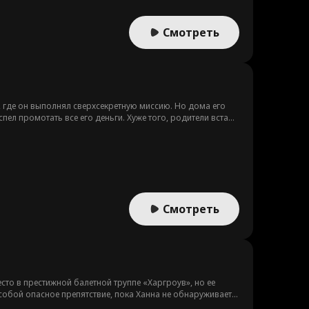
Смотреть
 где он выполнял сверхсекретную миссию. Но дома его
ел промотать все его деньги. Хуже того, родители встают
компрометирующее видео прямо на его свадьбе.
Смотреть
сто в престижной балетной труппе «Харгроув», но ее
собой опасное препятствие, пока Ханна не обнаруживает,
ваются лицом к лицу со смертью, они понимают, что жизнь