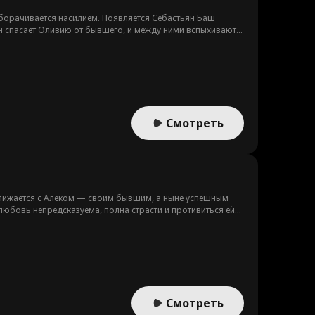
оборачивается насилием. Появляется Себастьян Баш
н спасает Оливию от бывшего, и между ними вспыхивают
й его сломать.
Смотреть
ближается с Алеком — своим бывшим, а ныне успешным
юбовь непредсказуема, полна страсти и противиться ей
Смотреть