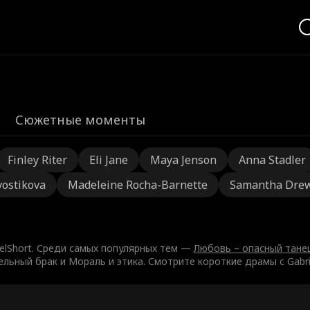
Сюжетные моменты
Finley Riter
Eli Jane
Maya Jenson
Anna Stadler
vostikova
Madeleine Rocha-Barnette
Samantha Dre
ReelShort. Среди самых популярных тем —
Любовь – опасный танец
ельный брак и Мораль и этика. Смотрите короткие драмы с Gabr