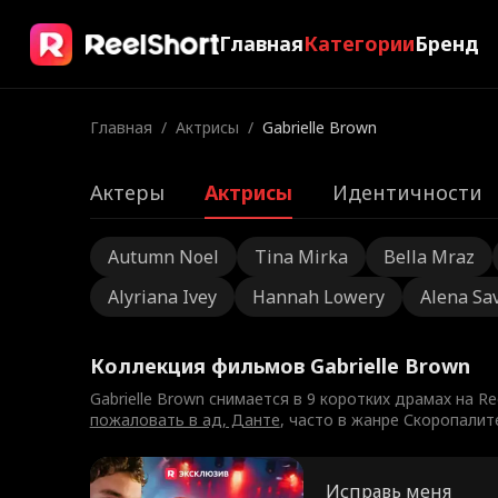
Главная
Категории
Бренд
Главная
/
Актрисы
/
Gabrielle Brown
Актеры
Актрисы
Идентичности
Autumn Noel
Tina Mirka
Bella Mraz
Alyriana Ivey
Hannah Lowery
Alena Sa
Коллекция фильмов Gabrielle Brown
Gabrielle Brown снимается в 9 коротких драмах на 
пожаловать в ад, Данте
, часто в жанре Скоропалит
Исправь меня