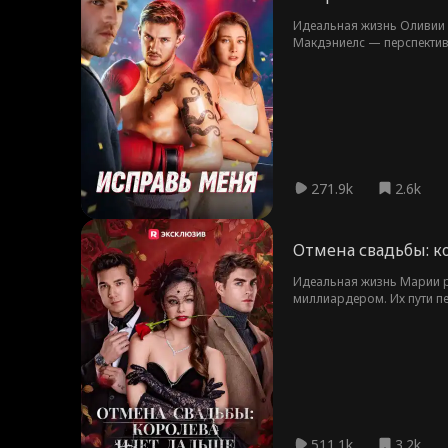
Идеальная жизнь Оливии 
Макдэниелс — перспектив
чувства. Но опасность бл
271.9k
2.6k
Отмена свадьбы: к
Идеальная жизнь Марии р
миллиардером. Их пути пе
невозможно.
511.1k
3.2k