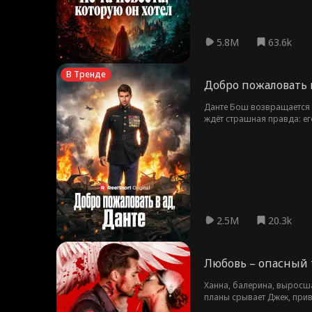
5.8M
63.6k
В Тренде
Добро пожаловать 
Данте Бош возвращается 
ждёт страшная правда: ег
на сторону Вирджила. Пе
2.5M
20.3k
Любовь – опасный 
Ханна, балерина, выросша
планы срывает Джек, прив
что он может дать ей все.