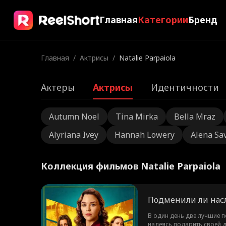
Главная
Категории
Бренд
Главная
/
Актрисы
/
Natalie Parpaiola
Актеры
Актрисы
Идентичности
Autumn Noel
Tina Mirka
Bella Mraz
Alyriana Ivey
Hannah Lowery
Alena Sa
Коллекция фильмов Natalie Parpaiola
Подменили ли нас
В один день две лучшие п
надеясь подарить своей д