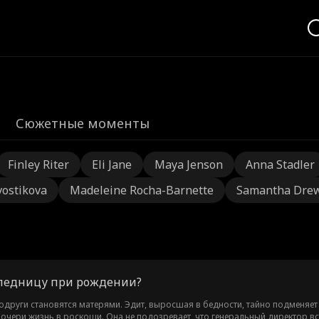
Сюжетные моменты
Finley Riter
Eli Jane
Maya Jenson
Anna Stadler
vostikova
Madeleine Rocha-Barnette
Samantha Dre
ледницу при рождении?
одруги становятся матерями. Эдит, выросшая в бедности, тайно подменяет
очери жизнь в роскоши. Она не подозревает, что генеральный директор все