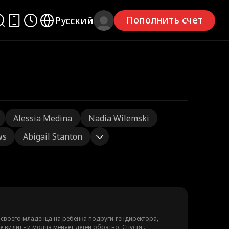
Пополнить счет
Русский
Alessia Medina
Nadia Wilemski
ws
Abigail Stanton
 своего младенца на ребенка подруги-гендиректора,
 видит - и молча меняет детей обратно. Спустя