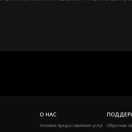
план Эдит почти срабатывает, она узнает шокирующую правду: все эти год
О НАС
ПОДДЕР
Условия предоставления услуг
Обратная с