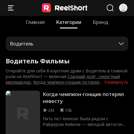
Главная
Категории
Бренд
Водитель
Водитель Фильмы
Откройте для себя 8 коротких драм с Водитель в главной
роли на ReelShort — включая
Сладкий долг, секретный
миллиардер
,
Когда чемпион-гонщик потерял
...
Развернуть
Когда чемпион-гонщик потерял
невесту
2M
10k
Пять лет Алексис была рядом с
Райдером Кейном — звездой автогонок.
Она верила, что у них всё серьёзно и