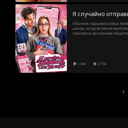
Я случайно отправ
Обычная старшеклассница Эвел
школы, когда её тайная влюблён
становится достоянием обществе
она решает сделать смелый шаг 
откровенные фотографии, надеяс
идёт не по плану: снимки случай
команды, который постоянно её
меняет всё. Но к чему она привед
1.6M
27.5k