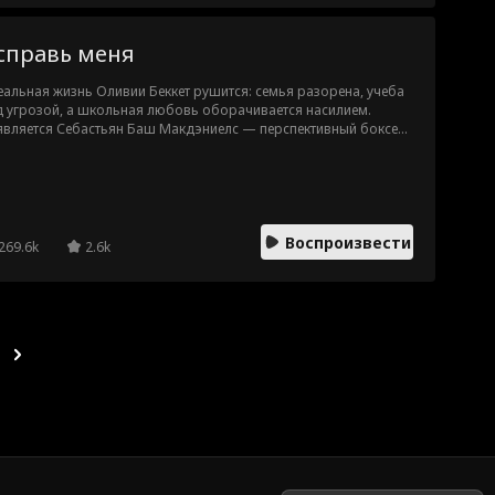
справь меня
альная жизнь Оливии Беккет рушится: семья разорена, учеба
 угрозой, а школьная любовь оборачивается насилием.
вляется Себастьян Баш Макдэниелс — перспективный боксер,
отающий по ночам в баре, чтобы сбежать от прошлого. Он
сает Оливию от бывшего, и между ними вспыхивают чувства.
опасность близко, и Башу придется выбирать: его мечты или
сение девушки, способной его сломать.
Воспроизвести
269.6k
2.6k