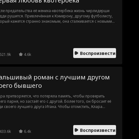
ервая любовь квотербека
ле предательства её жениха-квотербека жизнь чирлидерши
ди рушится. Привлечённая к Кэмерону, другому футболисту,
орый кажется странно знакомым, она сталкивается с новыми
дностями, когда её бывший, капитанша чирлидеров и мать
мерона замышляют их разлучить.
Воспроизвести
621.9k
4.6k
альшивый роман с лучшим другом
оего бывшего
ра притворяется, что потеряла память, чтобы проверить
его парня, но застаёт его с другой. Более того, он бросает её
и своего лучшего друга Итана. Чтобы отомстить, Клара
инает изображать отношения с Итаном, сводя бывшего с ума
ревности. Но что, если притворные поцелуи Итана становятся
асно реальными?
Воспроизвести
433.6k
6.4k