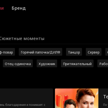
ии
Бренд
Сюжетные моменты
ф-повар
Горячий папочка/ДИЛФ
Танцор
Сервер
Отец-одиночка
Художник
Притяжательный
Рабо
Т
ень благодарения и понимает: с
По