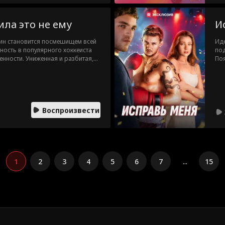
ила это не ему
И
ин становится посмешищем всей
Иде
ность в популярного хоккеиста
под
нности. Униженная и разбитая,
Поя
и анонимно отправляет ему свои
раб
ь привлечь его внимание. Но всё
спа
но получает Колтон, капитан
Но 
 подкалывает. Одна ошибка
спа
ёт?
Воспроизвести
1
2
3
4
5
6
7
...
15