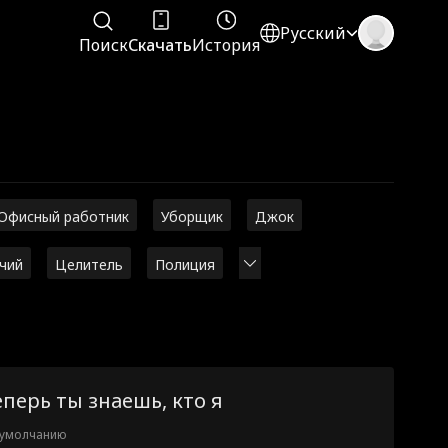
Русский
Поиск
Скачать
История
Офисный работник
Уборщик
Джок
чий
Целитель
Полиция
еперь ты знаешь, кто я
 умолчанию