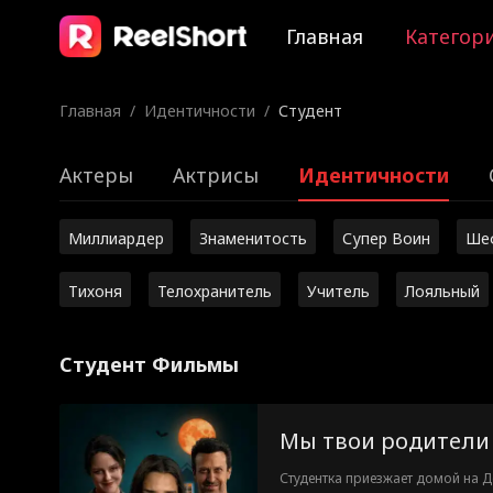
Главная
Категор
Главная
/
Идентичности
/
Студент
Актеры
Актрисы
Идентичности
Миллиардер
Знаменитость
Супер Воин
Ше
Тихоня
Телохранитель
Учитель
Лояльный
Студент Фильмы
Мы твои родители
Студентка приезжает домой на Д