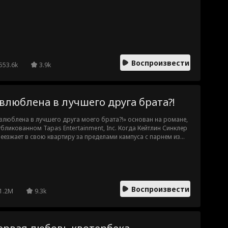
Воспроизвести
553.6k
3.9k
 влюблена в лучшего друга брата?!
влюблена в лучшего друга моего брата?!» основан на романе,
бликованном Tapas Entertainment, Inc. Когда Кейтлин Синклер
еезжает в свою квартиру за пределами кампуса с парнем из
лы на первый курс колледжа, она сразу же застает его с
еной. Ей приходится переехать в квартиру брата и жить с его
шим другом, который учится в аспирантуре на том же кампусе.
да ее детская симпатия вспыхивает вновь, Кейтлин и Коулу
дстоит разобраться в своих новых взрослых отношениях,
Воспроизвести
а бывшие, злые девчонки и, что хуже всего, брат Кейтлин,
1.2M
9.3k
аются их разлучить.